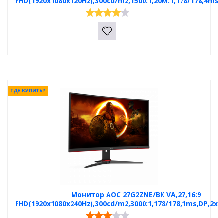
FHD(1920x1080x120Hz),300cd/m2,1500:1,20M:1,178/178,4m
ГДЕ КУПИТЬ?
Монитор AOC 27G2ZNE/BK VA,27,16:9
FHD(1920x1080x240Hz),300cd/m2,3000:1,178/178,1ms,DP,2