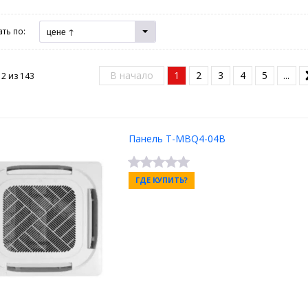
ть по:
цене ↑
В начало
1
2
3
4
5
...
12 из
143
Панель T-MBQ4-04B
ГДЕ КУПИТЬ?