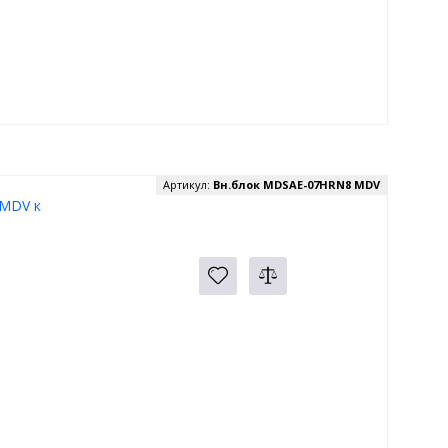
Артикул:
Вн.блок MDSAE-07HRN8 MDV
MDV к