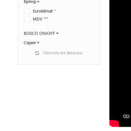
Бренд
Euroklimat
9
MDV
129
BOSCO ON/OFF
Серия
Сбросить все фильтры