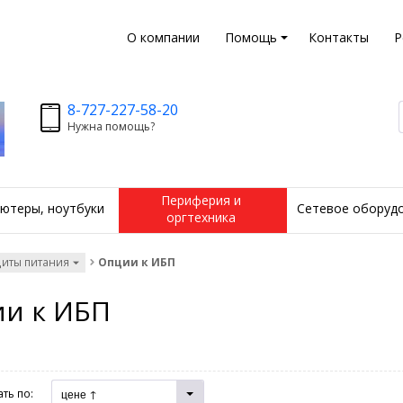
О компании
Помощь
Контакты
Р
8-727-227-58-20
Нужна помощь?
Периферия и
ютеры, ноутбуки
Сетевое оборуд
оргтехника
щиты питания
Опции к ИБП
и к ИБП
ть по:
цене ↑