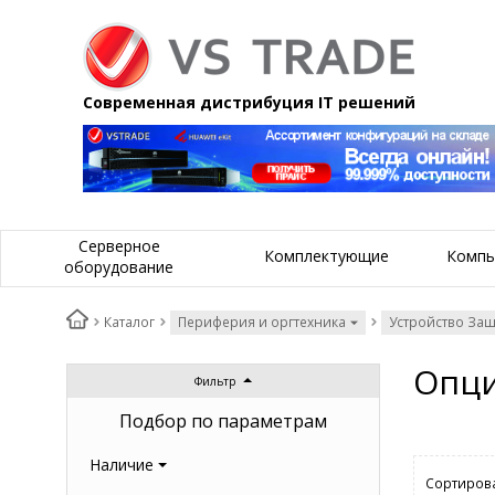
Современная дистрибуция IT решений
Серверное
Комплектующие
Компь
оборудование
Каталог
Периферия и оргтехника
Устройство За
Опци
Фильтр
Подбор по параметрам
Наличие
Сортирова