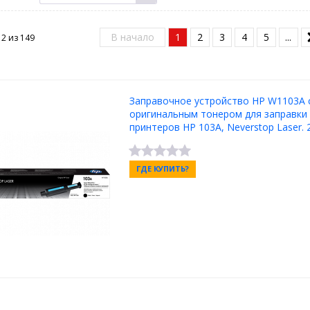
В начало
1
2
3
4
5
...
12 из
149
Заправочное устройство HP W1103A 
оригинальным тонером для заправки
принтеров HP 103A, Neverstop Laser. 2
ГДЕ КУПИТЬ?