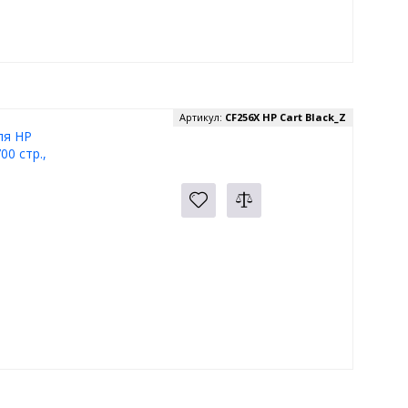
Артикул:
CF256X HP Cart Black_Z
ля HP
0 стр.,