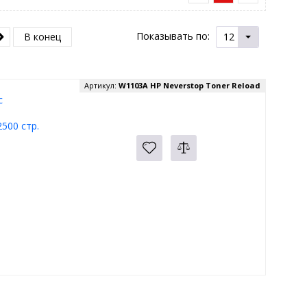
Показывать по:
В конец
12
Артикул:
W1103A HP Neverstop Toner Reload
с
500 стр.