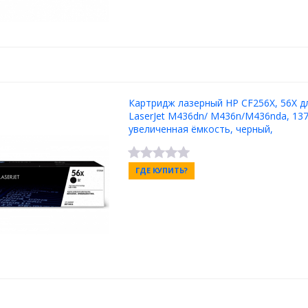
Картридж лазерный HP CF256X, 56X д
LaserJet M436dn/ M436n/M436nda, 1370
увеличенная ёмкость, черный,
ГДЕ КУПИТЬ?