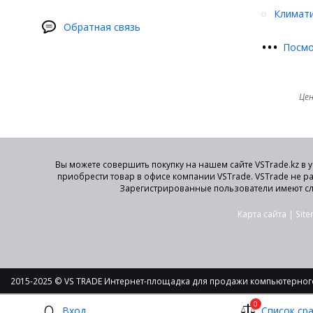
Климати
Обратная связь
•
•
•
Посмо
Цен
Вы можете совершить покупку на нашем сайте VSTrade.kz в 
приобрести товар в офисе компании VSTrade. VSTrade не р
Зарегистрированные пользователи имеют сл
Карта сайта
|
Sit
2015-2025 © VS TRADE Интернет-площадка для продажи компьютерного
0
Вход
Список ср