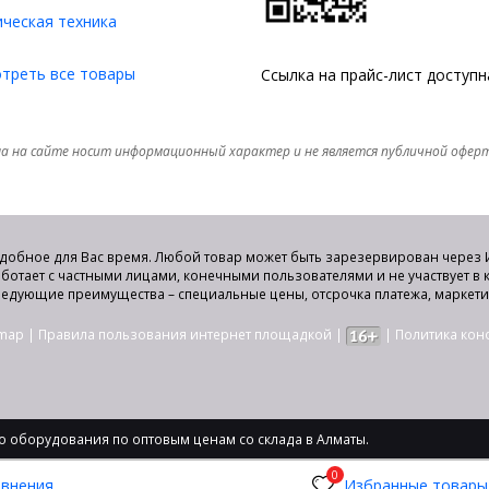
ческая техника
треть все товары
Ссылка на прайс-лист доступ
а на сайте носит информационный характер и не является публичной офер
удобное для Вас время. Любой товар может быть зарезервирован через И
аботает с частными лицами, конечными пользователями и не участвует в
едующие преимущества – специальные цены, отсрочка платежа, маркет
emap
|
Правила пользования интернет площадкой
|
|
Политика ко
 оборудования по оптовым ценам со склада в Алматы.
0
авнения
Избранные товары