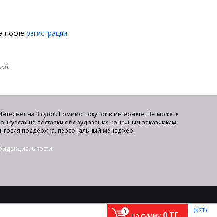
на после
регистрации
той.
нтернет на 3 суток. Помимо покупок в интернете, Вы можете
 конкурсах на поставки оборудования конечным заказчикам.
инговая поддержка, персональный менеджер.
нфиденциальности
(KZT)
0
0
ТГ.
на сумму