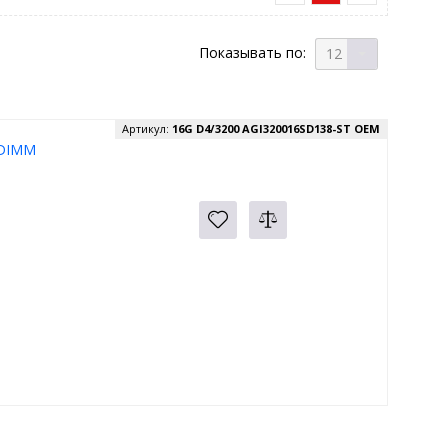
Показывать по:
12
Артикул:
16G D4/3200 AGI320016SD138-ST ОЕМ
 DIMM