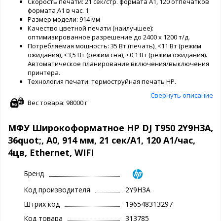
Скорость печати: 21 сек/стр. формата А1, 120 отпечатков
формата А1 в час.
1
Размер модели: 914 мм
Качество цветной печати (наилучшее):
оптимизированное разрешение до 2400 x 1200 т/д.
Потребляемая мощность: 35 Вт (печать), <11 Вт (режим
ожидания), <3,5 Вт (режим сна), <0,1 Вт (режим ожидания).
Автоматическое планирование включения/выключения
принтера.
Технология печати: термоструйная печать HP.
Свернуть описание
Вес товара: 98000 г
МФУ Широкоформатное HP DJ T950 2Y9H3A,
36quot;, А0, 914 мм, 21 сек/А1, 120 А1/час,
4цв, Ethernet, WIFI
Бренд
Код производителя
2Y9H3A
Штрих код
196548313297
Код товара
313785