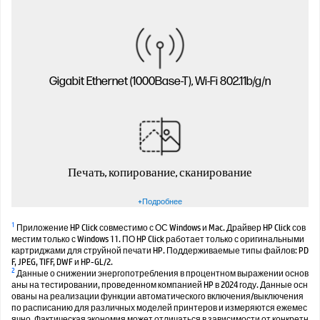
Gigabit Ethernet (1000Base-T), Wi-Fi 802.11b/g/n
Печать, копирование, сканирование
+Подробнее
1
Приложение HP Click совместимо с ОС Windows и Mac. Драйвер HP Click сов
местим только с Windows 11. ПО HP Click работает только с оригинальными
картриджами для струйной печати HP. Поддерживаемые типы файлов: PD
F, JPEG, TIFF, DWF и HP-GL/2.
2
Данные о снижении энергопотребления в процентном выражении основ
аны на тестировании, проведенном компанией HP в 2024 году. Данные осн
ованы на реализации функции автоматического включения/выключения
по расписанию для различных моделей принтеров и измеряются ежемес
ячно. Фактическая экономия может отличаться в зависимости от конкретн