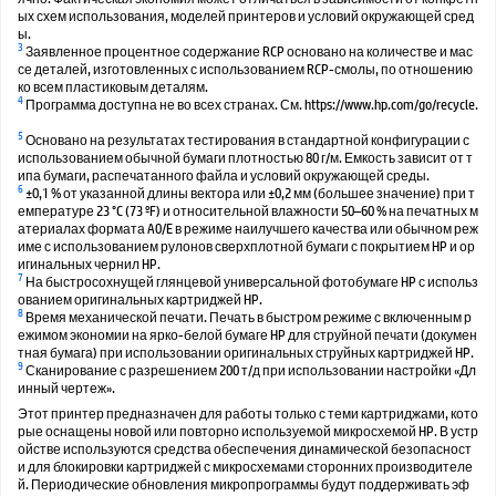
ых схем использования, моделей принтеров и условий окружающей сред
ы.
3
Заявленное процентное содержание RCP основано на количестве и мас
се деталей, изготовленных с использованием RCP-смолы, по отношению
ко всем пластиковым деталям.
4
Программа доступна не во всех странах. См. https://www.hp.com/go/recycle.
5
Основано на результатах тестирования в стандартной конфигурации с
использованием обычной бумаги плотностью 80 г/м. Емкость зависит от т
ипа бумаги, распечатанного файла и условий окружающей среды.
6
±0,1 % от указанной длины вектора или ±0,2 мм (большее значение) при т
емпературе 23 °C (73 ºF) и относительной влажности 50–60 % на печатных м
атериалах формата A0/E в режиме наилучшего качества или обычном реж
име с использованием рулонов сверхплотной бумаги с покрытием HP и ор
игинальных чернил HP.
7
На быстросохнущей глянцевой универсальной фотобумаге HP с использ
ованием оригинальных картриджей HP.
8
Время механической печати. Печать в быстром режиме с включенным р
ежимом экономии на ярко-белой бумаге HP для струйной печати (докумен
тная бумага) при использовании оригинальных струйных картриджей HP.
9
Сканирование с разрешением 200 т/д при использовании настройки «Дл
инный чертеж».
Этот принтер предназначен для работы только с теми картриджами, кото
рые оснащены новой или повторно используемой микросхемой HP. В устр
ойстве используются средства обеспечения динамической безопасност
и для блокировки картриджей с микросхемами сторонних производителе
й. Периодические обновления микропрограммы будут поддерживать эф