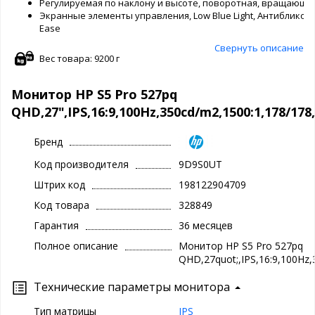
Регулируемая по наклону и высоте, поворотная, вращающа
Экранные элементы управления, Low Blue Light, Антибликов
Ease
Свернуть описание
Вес товара: 9200 г
Монитор HP S5 Pro 527pq
QHD,27",IPS,16:9,100Hz,350cd/m2,1500:1,178/1
Бренд
Код производителя
9D9S0UT
Штрих код
198122904709
Код товара
328849
Гарантия
36 месяцев
Полное описание
Монитор HP S5 Pro 527pq
QHD,27quot;,IPS,16:9,100Hz
Технические параметры монитора
Тип матрицы
IPS