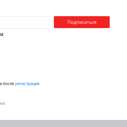
Подписаться
м:
на после
регистрации
той.