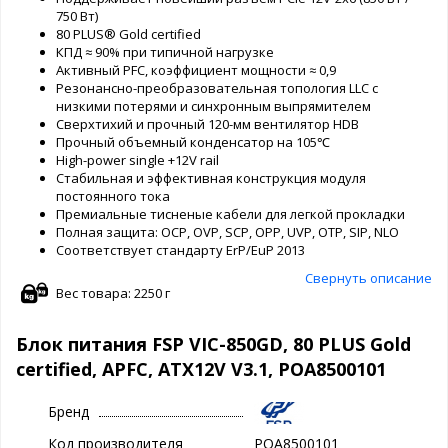
750 Вт)
80 PLUS® Gold certified
КПД ≈ 90% при типичной нагрузке
Активный PFC, коэффициент мощности ≈ 0,9
Резонансно-преобразовательная топология LLC с
низкими потерями и синхронным выпрямителем
Сверхтихий и прочный 120-мм вентилятор HDB
Прочный объемный конденсатор на 105℃
High-power single +12V rail
Стабильная и эффективная конструкция модуля
постоянного тока
Премиальные тисненые кабели для легкой прокладки
Полная защита: OCP, OVP, SCP, OPP, UVP, OTP, SIP, NLO
Соответствует стандарту ErP/EuP 2013
Свернуть описание
Вес товара: 2250 г
Блок питания FSP VIC-850GD, 80 PLUS Gold
certified, APFC, ATX12V V3.1, POA8500101
Бренд
Код производителя
POA8500101