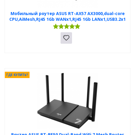
Мобильный роутер ASUS RT-AX57 AX3000,dual-core
CPU,AiMesh,RJ45 1Gb WANx1,RJ45 1Gb LANx1,USB3.2x1
ГДЕ КУПИТЬ?
Роутер ASUS RT-BE50 Dual-Band WiFi 7 Mesh Router