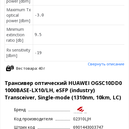
power [dbm]
Maximum Tx
optical
-3.0
power [dbm]
Minimum
extinction
9.5
ratio [db]
Rx sensitivity
-19
[dbm]
Свернуть описание
Вес товара: 40 г
Трансивер оптический HUAWEI OGSC10DD0
1000BASE-LX10/LH, eSFP (industry)
Transceiver, Single-mode (1310nm, 10km, LC)
Бренд
Код производителя
02310LJH
Штрих код
6901443003747