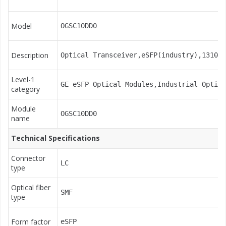
Model
OGSC10DD0
Description
Optical Transceiver,eSFP(industry),1310nm
Level-1
GE eSFP Optical Modules,Industrial Optica
category
Module
OGSC10DD0
name
Technical Specifications
Connector
LC
type
Optical fiber
SMF
type
Form factor
eSFP