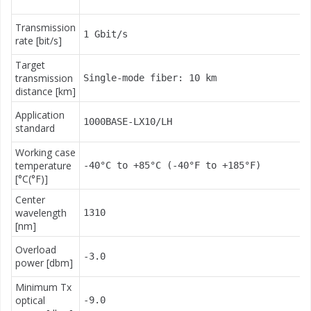
Transmission
1 Gbit/s
rate [bit/s]
Target
transmission
Single-mode fiber: 10 km
distance [km]
Application
1000BASE-LX10/LH
standard
Working case
temperature
-40°C to +85°C (-40°F to +185°F)
[°C(°F)]
Center
wavelength
1310
[nm]
Overload
-3.0
power [dbm]
Minimum Tx
optical
-9.0