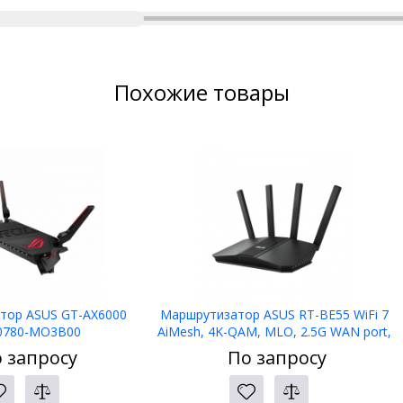
Похожие товары
тор ASUS GT-AX6000
Маршрутизатор ASUS RT-BE55 WiFi 7
0780-MO3B00
AiMesh, 4K-QAM, MLO, 2.5G WAN port,
Four 1G ports
 запросу
По запросу