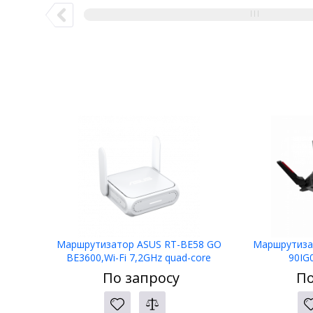
Маршрутизатор ASUS RT-BE58 GO
Маршрутиза
BE3600,Wi-Fi 7,2GHz quad-core
90IG
CPU,2.5G RJ45 WAN,node AiMes,RJ45
По запросу
По
1Gb,USBС