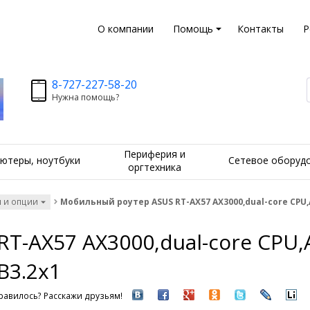
О компании
Помощь
Контакты
Р
8-727-227-58-20
Нужна помощь?
Периферия и
ютеры, ноутбуки
Сетевое оборуд
оргтехника
 и опции
Мобильный роутер ASUS RT-AX57 AX3000,dual-core CPU,A
-AX57 AX3000,dual-core CPU,
B3.2x1
равилось? Расскажи друзьям!