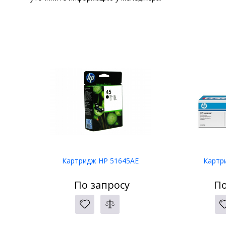
Картридж HP 51645AE
Картр
По запросу
По