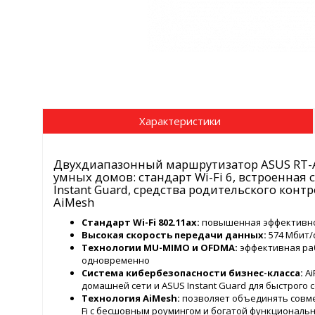
Характеристики
Двухдиапазонный маршрутизатор ASUS RT-AX
умных домов: стандарт Wi-Fi 6, встроенная
Instant Guard, средства родительского конт
AiMesh
Стандарт Wi-Fi 802.11ax:
повышенная эффективнос
Высокая скорость передачи данных:
574 Мбит/с
Технологии MU-MIMO и OFDMA:
эффективная ра
одновременно
Система кибербезопасности бизнес-класса:
Ai
домашней сети и ASUS Instant Guard для быстрого
Технология AiMesh:
позволяет объединять совме
Fi с бесшовным роумингом и богатой функциональ