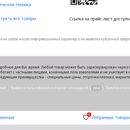
ческая техника
треть все товары
Ссылка на прайс-лист доступ
а на сайте носит информационный характер и не является публичной офер
удобное для Вас время. Любой товар может быть зарезервирован через И
аботает с частными лицами, конечными пользователями и не участвует в
едующие преимущества – специальные цены, отсрочка платежа, маркет
emap
|
Правила пользования интернет площадкой
|
|
Политика ко
0
 оборудования по оптовым ценам со склада в Алматы.
авнения
Избранные товары