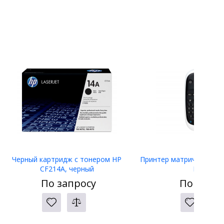
Черный картридж с тонером HP
Принтер матричный Eps
CF214A, черный
LW-400
По запросу
По запро