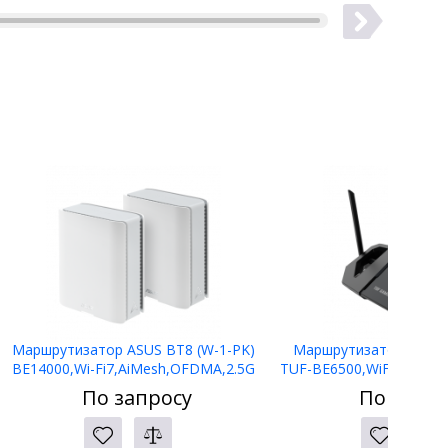
Маршрутизатор ASUS BT8 (W-1-PK)
Маршрутизатор ASUS 
BE14000,Wi-Fi7,AiMesh,OFDMA,2.5G
TUF-BE6500,WiFi 7 (802.
WANx1,2.5G LANx1,RJ45 Gb
ports,Smart 
По запросу
По запро
LANx2,USBx1
Master,AiMesh,AiProt