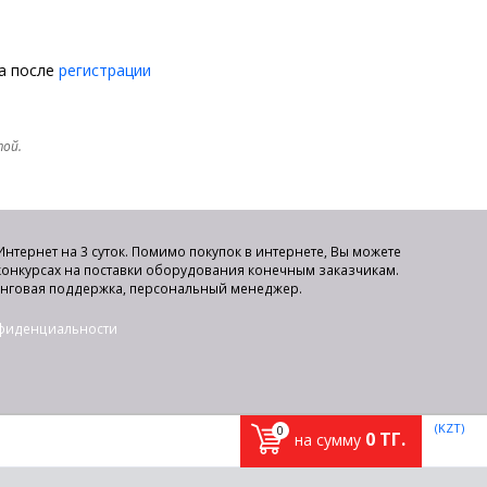
на после
регистрации
той.
нтернет на 3 суток. Помимо покупок в интернете, Вы можете
 конкурсах на поставки оборудования конечным заказчикам.
инговая поддержка, персональный менеджер.
нфиденциальности
(KZT)
0
0
ТГ.
на сумму