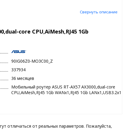
Свернуть описание
,dual-core CPU,AiMesh,RJ45 1Gb
90IG06Z0-MO3C00_Z
337934
36 месяцев
Мобильный роутер ASUS RT-AX57 AX3000,dual-core
CPU,AiMesh,RJ45 1Gb WANx1,RJ45 1Gb LANx1,USB3.2x1
гут отличаться от реальных параметров. Пожалуйста,