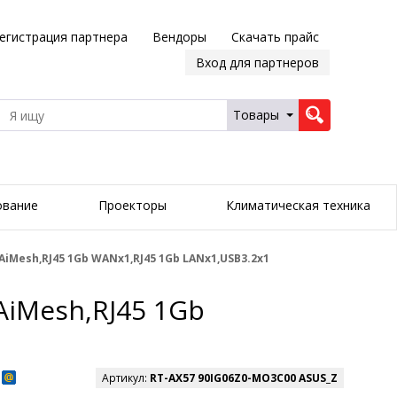
егистрация партнера
Вендоры
Скачать прайс
Вход для партнеров
Товары
ование
Проекторы
Климатическая техника
iMesh,RJ45 1Gb WANx1,RJ45 1Gb LANx1,USB3.2x1
AiMesh,RJ45 1Gb
Артикул:
RT-AX57 90IG06Z0-MO3C00 ASUS_Z