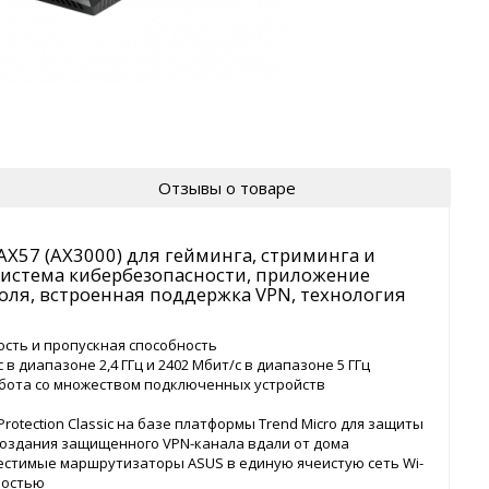
Отзывы о товаре
57 (AX3000) для гейминга, стриминга и
 система кибербезопасности, приложение
роля, встроенная поддержка VPN, технология
ть и пропускная способность
 в диапазоне 2,4 ГГц и 2402 Мбит/с в диапазоне 5 ГГц
бота со множеством подключенных устройств
Protection Classic на базе платформы Trend Micro для защиты
 создания защищенного VPN-канала вдали от дома
стимые маршрутизаторы ASUS в единую ячеистую сеть Wi-
ностью