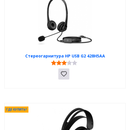
Стереогарнитура HP USB G2 428H5AA
ГДЕ КУПИТЬ?