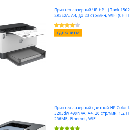
Принтер лазерный ЧБ HP LJ Tank 150
2R3E2A, А4, до 23 стр/мин, WIFI (СНП
ГДЕ КУПИТЬ?
Принтер лазерный цветной HP Color L
3203dw 499N4A, А4, 26 стр/мин, 1,2 ГГ
256МБ, Ethernet, WIFI