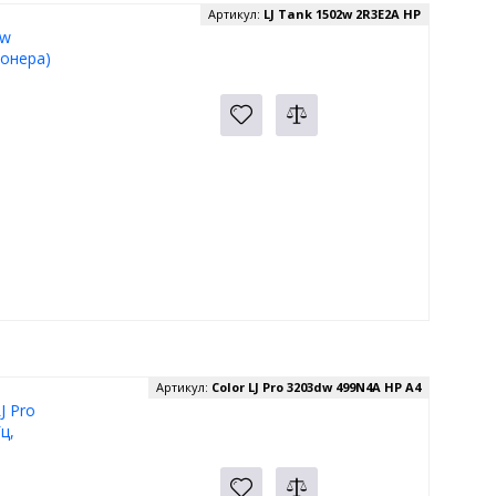
Артикул:
LJ Tank 1502w 2R3E2A HP
2w
Тонера)
Артикул:
Color LJ Pro 3203dw 499N4A HP A4
J Pro
ц,