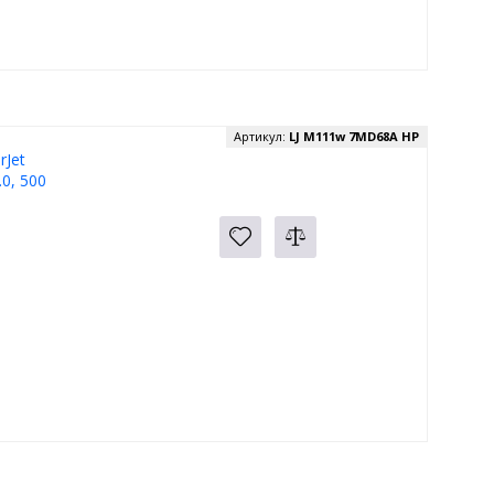
Артикул:
LJ M111w 7MD68A HP
Jet
0, 500