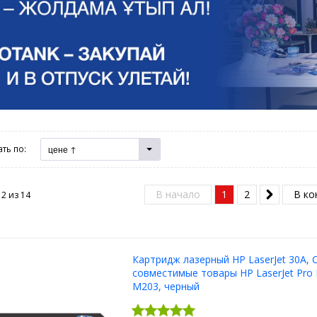
ть по:
цене ↑
В начало
1
2
В ко
12 из
14
Картридж лазерный HP LaserJet 30A, 
совместимые товары HP LaserJet Pro 
M203, черный