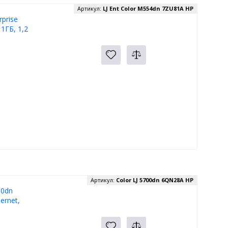
Артикул:
LJ Ent Color M554dn 7ZU81A HP
prise
1ГБ, 1,2
Артикул:
Color LJ 5700dn 6QN28A HP
00dn
ernet,