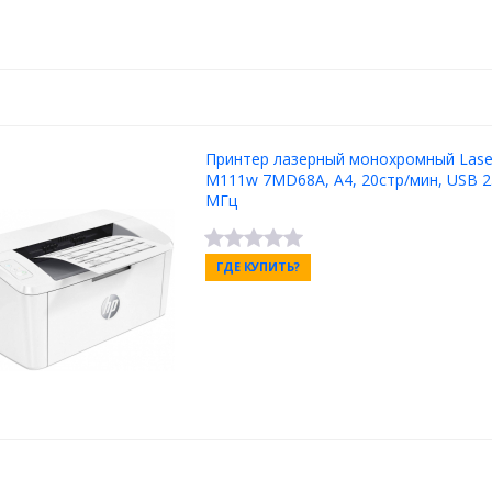
Принтер лазерный монохромный Laser
M111w 7MD68A, A4, 20стр/мин, USB 2.
MГц
ГДЕ КУПИТЬ?