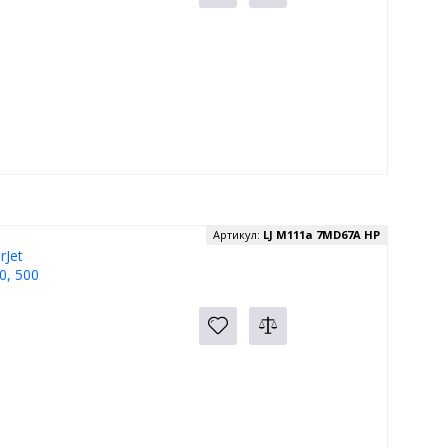
Артикул:
LJ M111a 7MD67A HP
Jet
0, 500