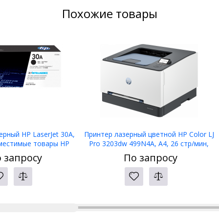
Похожие товары
рный HP LaserJet 30A,
Принтер лазерный цветной HP Color LJ
местимые товары HP
Pro 3203dw 499N4A, А4, 26 стр/мин,
 M227 / M203, черный
1,2 ГГц, 256МБ, Ethernet, WIFI
 запросу
По запросу