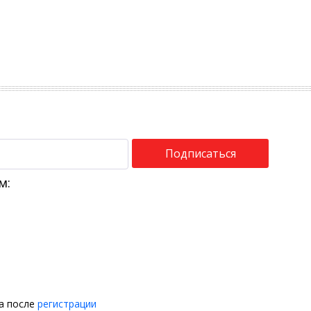
Подписаться
м:
на после
регистрации