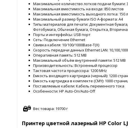
Максимальное количество лотков подачи бумаги: 
Максимальная вместимость на входе: 850 листов
Максимальная вместимость выходного лотка: 150 
Максимальный размер бумаги ISO A-формата: A4
Типы материалов для печати: Документная бумага,
Фотобумага, Обычная бумага, Открытка, Вторичная
Порты и интерфейсы: USB порт
Сеть: Подключение Ethernet
Свивка кабеля: 10/100/1000Base-T(X)
Скорость передачи данных Ethernet LAN: 10,100,100
Оперативная память: 512 MB
Максимальный объём внутренней памяти: 512 MB
Производительность: Встроенный процессор
Тактовая частота процессора: 1200 MHz
Емкость входящего картриджа (черный): 1200 стра
Емкость картриджа в комплекте (CMY): 1000 страни
Поставляемые кабели: Кабель переменного тока
Особенности: HP Auto-On/Auto-Off
Вес товара: 19700 г
Принтер цветной лазерный HP Color LJ 