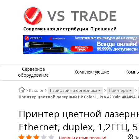
Современная дистрибуция IT решений
Серверное
Комплектующие
Компь
оборудование
Каталог
Периферия и оргтехника
Принтеры
Принтер цветной лазерный HP Color LJ Pro 4203dn 4RA89A, А4
Принтер цветной лазерный
Ethernet, duplex, 1,2ГГЦ, 
Напиши отзыв первым!
По