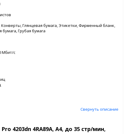
3
листов
 Конверты, Глянцевая бумага, Этикетки, Фирменный бланк,
 бумага, Грубая бумага
0 Мбит/с
ниц
ц
Свернуть описание
Pro 4203dn 4RA89A, А4, до 35 стр/мин,