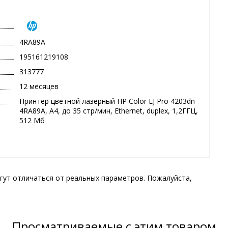
4RA89A
195161219108
313777
12 месяцев
Принтер цветной лазерный HP Color LJ Pro 4203dn
4RA89A, А4, до 35 стр/мин, Ethernet, duplex, 1,2ГГЦ,
512 Мб
гут отличаться от реальных параметров. Пожалуйста,
Просматриваемые с этим товаром