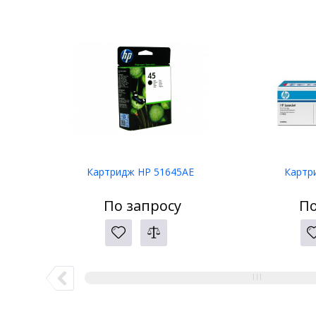
Картридж HP 51645AE
Картр
По запросу
По