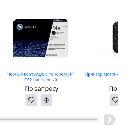
Черный картридж с тонером HP
Принтер матричный Eps
CF214A, черный
LW-400
По запросу
По запро