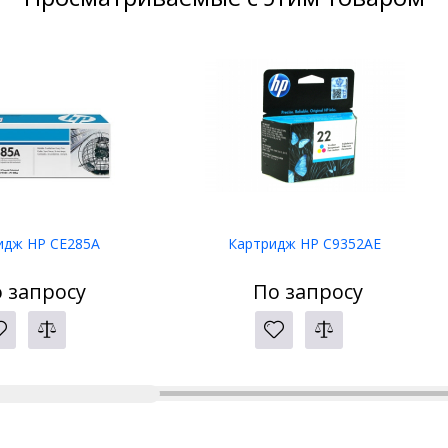
идж HP CE285A
Картридж HP C9352AE
 запросу
По запросу