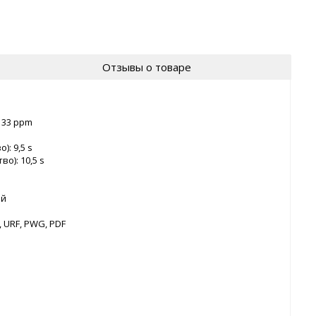
Отзывы о товаре
: 33 ppm
: 9,5 s
о): 10,5 s
ый
, URF, PWG, PDF