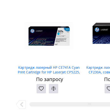
Картридж лазерный HP CE741A Cyan
Картридж лазе
Print Cartridge for HP LaserJet CP5225,
CF230A, сов
up to 7300
LaserJet Pro
По запросу
По