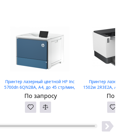
Принтер лазерный цветной HP Inc
Принтер лазерный ЧБ 
5700dn 6QN28A, А4, до 45 стр/мин,
1502w 2R3E2A, А4, до 23
duplex, Ethernet, USB
(СНПТонера
По запросу
По запро