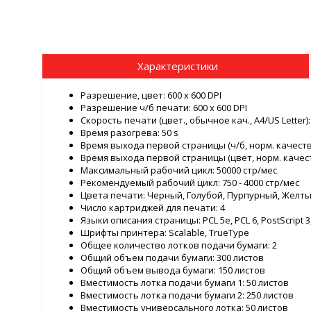
Характеристики
Разрешение, цвет: 600 x 600 DPI
Разрешение ч/б печати: 600 x 600 DPI
Скорость печати (цвет., обычное кач., A4/US Letter)
Время разогрева: 50 s
Время выхода первой страницы (ч/б, норм. качество)
Время выхода первой страницы (цвет, норм. качеств
Максимальный рабочий цикл: 50000 стр/мес
Рекомендуемый рабочий цикл: 750 - 4000 стр/мес
Цвета печати: Черный, Голубой, Пурпурный, Желт
Число картриджей для печати: 4
Языки описания страницы: PCL 5e, PCL 6, PostScript 3
Шрифты принтера: Scalable, TrueType
Общее количество лотков подачи бумаги: 2
Общий объем подачи бумаги: 300 листов
Общий объем вывода бумаги: 150 листов
Вместимость лотка подачи бумаги 1: 50 листов
Вместимость лотка подачи бумаги 2: 250 листов
Вместимость универсального лотка: 50 листов