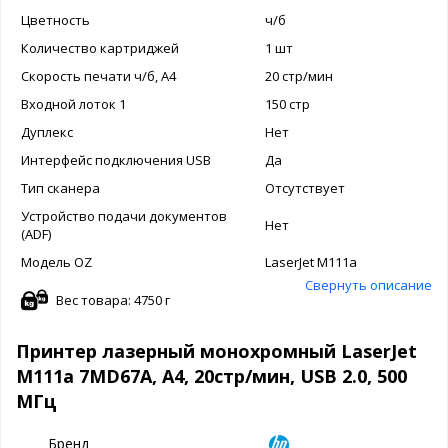
Цветность
ч/б
Количество картриджей
1 шт
Скорость печати ч/б, A4
20 стр/мин
Входной лоток 1
150 стр
Дуплекс
Нет
Интерфейс подключения USB
Да
Тип сканера
Отсутствует
Устройство подачи документов
Нет
(ADF)
Модель OZ
LaserJet M111a
Свернуть описание
Вес товара: 4750 г
Принтер лазерный монохромный LaserJet
M111a 7MD67A, A4, 20стр/мин, USB 2.0, 500
MГц
Бренд