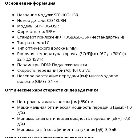
Основная информация
Название модуля: SFP-10G-USR
Номер детали: 02313URN
Модель: SFP-10G-USR
Форм-фактор: SFP+
Стандарт приложения: 10GBASE-USR (нестандартный)
Тип разъема: LC
Тип оптического волокна: MMF
Рабочая температура корпуса [°C(°F)]: от 0°C до 70°C (от
32°F до 158°F)
Параметры DDM: Поддерживаются
Скорость передачи [бит/с]: 10 Гбит/с
Целевое расстояние передачи [км]: многомодовое
волокно (OM3): 0,1 км
Оптические характеристики передатчика
Центральная длина волны [нм]: 850 нм
Максимальная оптическая мощность передачи [дБм]: -1,0
дБм
Минимальная оптическая мощность передачи [дБм]: -7,3
дБм
Минимальный коэффициент затухания [дБ]: 3,0 дБ
Оптические характеристики приемника