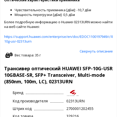
Чувствительность приемника [дБм]: -10,7 дБм
Мощность перегрузки [дБм]: 0,5 дБм
Более подробную информацию о Huawei 02313URN можно найти
на веб-сайте Huawei:
https://support.huawei.com/enterprise/en/doc/EDOC1100197949/c1b38
10g-usr-02313urn
Свернуть описание
Вес товара: 35 г
Трансивер оптический HUAWEI SFP-10G-USR
10GBASE-SR, SFP+ Transceiver, Multi-mode
(850nm, 100m, LC), 02313URN
Бренд
Код производителя
02313URN
Штрих код
2700001202455
Код товара
329216