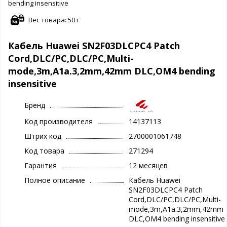
bending insensitive
Вес товара: 50 г
Кабель Huawei SN2F03DLCPC4 Patch
Cord,DLC/PC,DLC/PC,Multi-
mode,3m,A1a.3,2mm,42mm DLC,OM4 bending
insensitive
Бренд
Код производителя
14137113
Штрих код
2700001061748
Код товара
271294
Гарантия
12 месяцев
Полное описание
Кабель Huawei
SN2F03DLCPC4 Patch
Cord,DLC/PC,DLC/PC,Multi-
mode,3m,A1a.3,2mm,42mm
DLC,OM4 bending insensitive