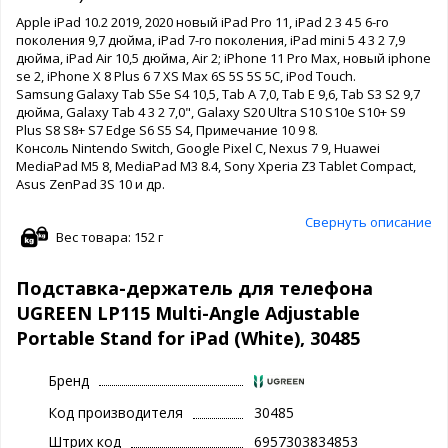
Apple iPad 10.2 2019, 2020 новый iPad Pro 11, iPad 2 3 4 5 6-го
поколения 9,7 дюйма, iPad 7-го поколения, iPad mini 5 4 3 2 7,9
дюйма, iPad Air 10,5 дюйма, Air 2; iPhone 11 Pro Max, новый iphone
se 2, iPhone X 8 Plus 6 7 XS Max 6S 5S 5S 5C, iPod Touch.
Samsung Galaxy Tab S5e S4 10,5, Tab A 7,0, Tab E 9,6, Tab S3 S2 9,7
дюйма, Galaxy Tab 4 3 2 7,0", Galaxy S20 Ultra S10 S10e S10+ S9
Plus S8 S8+ S7 Edge S6 S5 S4, Примечание 10 9 8.
Консоль Nintendo Switch, Google Pixel C, Nexus 7 9, Huawei
MediaPad M5 8, MediaPad M3 8.4, Sony Xperia Z3 Tablet Compact,
Asus ZenPad 3S 10 и др.
Свернуть описание
Вес товара: 152 г
Подставка-держатель для телефона
UGREEN LP115 Multi-Angle Adjustable
Portable Stand for iPad (White), 30485
Бренд
Код производителя
30485
Штрих код
6957303834853