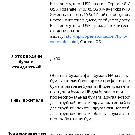
Интернету, порт USB, Internet Explorer 8. App
OS X Yosemite (v10.10), OS X Mavericks (v10.9)
X Mountain Lion (v10.8); 1 Гбайт свободного
места на жестком диске; требуется доступ 
Интернету; порт USB. Linux: дополнительн
сведения см. по
адресу
http://hplipopensource.com/hplip-
web/index.html
; Chrome OS
Лоток подачи
до 50
бумаги,
стандартный
Обычная бумага, фотобумага HP, матовая
бумага HP для брошюр или профессиональ
бумага, матовая бумага HP для презентаци
глянцевая бумага HP для брошюр или
профессиональная бумага, другая фотобум
Типы носителя
для струйной печати, другая матовая бума
для струйной печати, другая глянцевая бум
для струйной печати, обычная бумага, тонк
переработанная бумага
Поддерживаемые