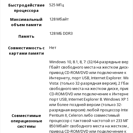
525 MГц
Быстродействие
процессора
128 Мбайт
Максимальный
объем памяти
128 МБ DDR3
Память
Нет
Совместимость с
картами памяти
Windows 10, 8.1, 8, 7: (32/64-разрядные верси
Гбайт свободного места на жестком диске,
привод CD-ROM/DVD или подключение к
Интернету, порт USB, Internet Explorer. Win
Vista: (только 32-разрядная версия), 2 Гбайт
свободного места на жестком диске, приво
CD-ROM/DVD или подключение к Интернету
порт USB, Internet Explorer 8. Windows XP SP
или более поздней версии (только 32-
разрядная версия): любой процессор Intel
Pentium II, Celeron либо совместимый
Совместимые
процессор с тактовой частотой от 233 МГц,
операционные
850 Мбайт свободного места на жестком ди
системы
привод CD-ROM/DVD или подключение к