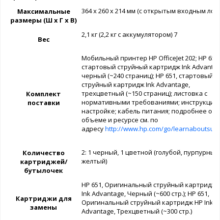
364 x 260 x 214 мм (с открытым входным лот
Максимальные
размеры (Ш x Г x В)
2,1 кг (2,2 кг с аккумулятором)
7
Вес
Мобильный принтер HP OfficeJet 202; HP 651,
стартовый струйный картридж Ink Advantag
черный (~240 страниц); HP 651, стартовый
струйный картридж Ink Advantage,
трехцветный (~150 страниц); листовка с
Комплект
нормативными требованиями; инструкция 
поставки
настройке; кабель питания; подробнее об
объеме и ресурсе см. по
адресу
http://www.hp.com/go/learnaboutsupp
2: 1 черный, 1 цветной (голубой, пурпурный
Количество
желтый)
картриджей/
бутылочек
HP 651, Оригинальный струйный картридж 
Ink Advantage, Черный (~600 стр.); HP 651,
Картриджи для
Оригинальный струйный картридж HP Ink
замены
Advantage, Трехцветный (~300 стр.)