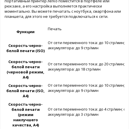
портативный принтер легко поместится в портфеле или
рюкзаке, а его настройка выполняется практически
моментально. Вы можете печатать с ноутбука, смартфона или
планшета, для этого не требуется подключаться к сети.
Печать
Функции
От сети переменного тока: до 10 стр/мин; о
Скорость черно-
аккумулятора: до 9 стр/мин
белой печати (ISO)
Скорость черно-
От сети переменного тока: до 20 стр/мин; о
белой печати
аккумулятора: до 18 стр/мин
(черновой режим,
A4)
От сети переменного тока: до 10 стр/мин; о
Скорость черно-
аккумулятора: до 9 стр/мин
белой печати (ISO,
A4)
Скорость черно-
От сети переменного тока: до 4 стр/мин; от
белой печати
аккумулятора: до 3 стр/мин
(режим
наилучшего
качества, A4)