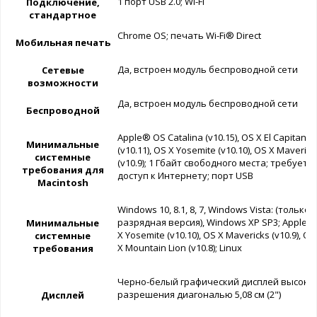
1 порт USB 2.0; Wi-Fi
Подключение,
стандартное
Chrome OS; печать Wi-Fi® Direct
Мобильная печать
Да, встроен модуль беспроводной сети
Сетевые
возможности
Да, встроен модуль беспроводной сети
Беспроводной
Apple® OS Catalina (v10.15), OS X El Capitan
Минимальные
(v10.11), OS X Yosemite (v10.10), OS X Maverick
системные
(v10.9); 1 Гбайт свободного места; требуется
требования для
доступ к Интернету; порт USB
Macintosh
Windows 10, 8.1, 8, 7, Windows Vista: (только 3
разрядная версия), Windows XP SP3; Apple 
Минимальные
X Yosemite (v10.10), OS X Mavericks (v10.9), OS
системные
X Mountain Lion (v10.8); Linux
требования
Черно-белый графический дисплей высоко
разрешения диагональю 5,08 см (2")
Дисплей