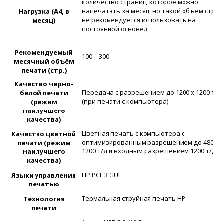
количество страниц, которое можно
напечатать за месяц, но такой объем стра
Нагрузка (А4, в
не рекомендуется использовать на
месяц)
постоянной основе.)
Рекомендуемый
100 – 300
месячный объём
печати (стр.)
Качество черно-
Передача с разрешением до 1200 х 1200 т/д
белой печати
(при печати с компьютера)
(режим
наилучшего
качества)
Цветная печать с компьютера с
Качество цветной
оптимизированным разрешением до 4800 
печати (режим
1200 т/д и входным разрешением 1200 т/д
наилучшего
качества)
HP PCL 3 GUI
Языки управления
печатью
Термальная струйная печать HP
Технология
печати