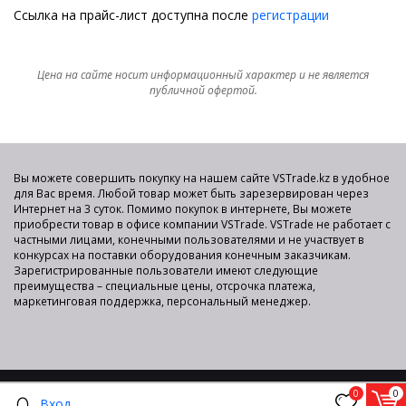
Ссылка на прайс-лист доступна после
регистрации
Цена на сайте носит информационный характер и не является
публичной офертой.
Вы можете совершить покупку на нашем сайте VSTrade.kz в удобное
для Вас время. Любой товар может быть зарезервирован через
Интернет на 3 суток. Помимо покупок в интернете, Вы можете
приобрести товар в офисе компании VSTrade. VSTrade не работает с
частными лицами, конечными пользователями и не участвует в
конкурсах на поставки оборудования конечным заказчикам.
Зарегистрированные пользователи имеют следующие
преимущества – специальные цены, отсрочка платежа,
маркетинговая поддержка, персональный менеджер.
Показать полную версию
0
0
2015-2025 © VS TRADE Интернет-площадка для продажи
Вход