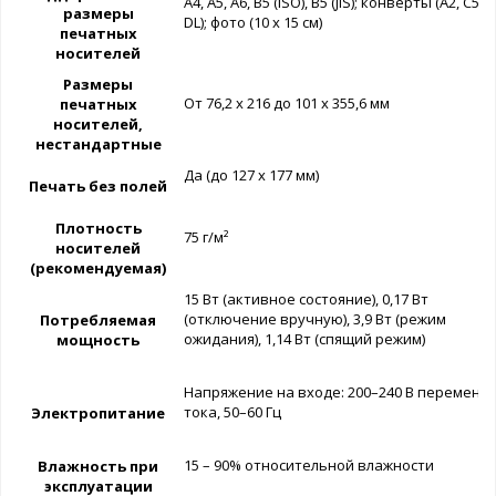
A4, A5, A6, B5 (ISO), B5 (JIS); конверты (A2, C5, C
размеры
DL); фото (10 x 15 см)
печатных
носителей
Размеры
От 76,2 x 216 до 101 x 355,6 мм
печатных
носителей,
нестандартные
Да (до 127 x 177 мм)
Печать без полей
Плотность
75 г/м²
носителей
(рекомендуемая)
15 Вт (активное состояние), 0,17 Вт
(отключение вручную), 3,9 Вт (режим
Потребляемая
ожидания), 1,14 Вт (спящий режим)
мощность
Напряжение на входе: 200–240 В переменн
тока, 50–60 Гц
Электропитание
15 – 90% относительной влажности
Влажность при
эксплуатации