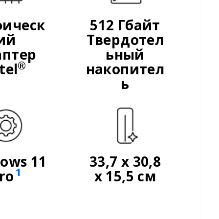
фическ
512 Гбайт
ий
Твердотел
аптер
ьный
®
tel
накопител
ь
ows 11
33,7 x 30,8
1
ro
x 15,5 см