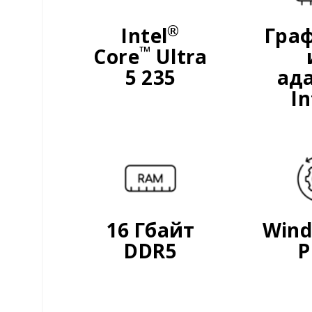
®
Intel
Гра
™
Core
Ultra
5 235
ад
In
16 Гбайт
Wind
DDR5
P