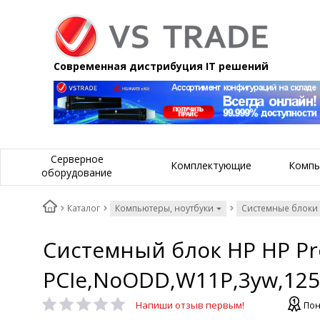
Современная дистрибуция IT решений
Серверное
Комплектующие
Компь
оборудование
Каталог
Компьютеры, ноутбуки
Системные блоки
Системный блок HP HP Pro
PCIe,NoODD,W11P,3yw,125
Напиши отзыв первым!
Пон