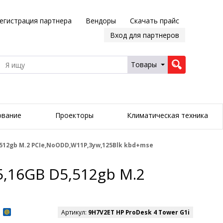
егистрация партнера
Вендоры
Скачать прайс
Вход для партнеров
Товары
ование
Проекторы
Климатическая техника
,512gb M.2 PCIe,NoODD,W11P,3yw,125Blk kbd+mse
5,16GB D5,512gb M.2
Артикул:
9H7V2ET HP ProDesk 4 Tower G1i