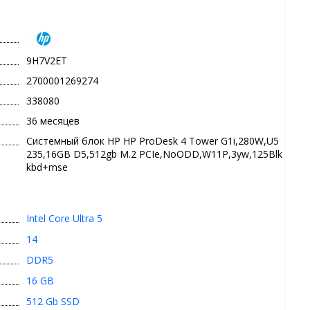
9H7V2ET
2700001269274
338080
36 месяцев
Системный блок HP HP ProDesk 4 Tower G1i,280W,U5
235,16GB D5,512gb M.2 PCIe,NoODD,W11P,3yw,125Blk
kbd+mse
Intel Core Ultra 5
14
DDR5
16 GB
512 Gb SSD