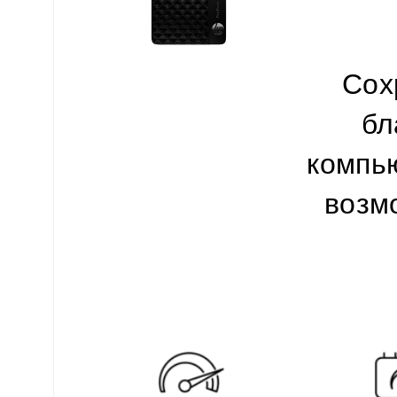
Сох
бл
компью
возм