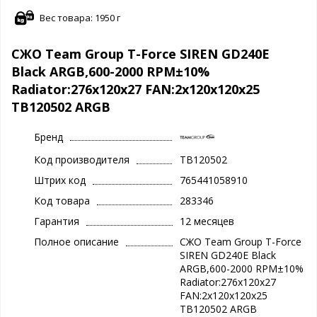
Вес товара: 1950 г
СЖО Team Group T-Force SIREN GD240E
Black ARGB,600-2000 RPM±10%
Radiator:276x120x27 FAN:2x120x120x25
TB120502 ARGB
Бренд
Код производителя
TB120502
Штрих код
765441058910
Код товара
283346
Гарантия
12 месяцев
Полное описание
СЖО Team Group T-Force
SIREN GD240E Black
ARGB,600-2000 RPM±10%
Radiator:276x120x27
FAN:2x120x120x25
TB120502 ARGB