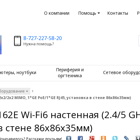
О компании
Помощь
Контакты
Р
8-727-227-58-20
Нужна помощь?
Периферия и
ютеры, ноутбуки
Сетевое оборуд
оргтехника
борудование
2x2/2x2 MIMO, 1*GE PoE/1*GE RJ45, установка в стене 86x86x35мм)
62E Wi-Fi6 настенная (2.4/5 G
 в стене 86x86x35мм)
Понравилось? Расскажи друзьям!