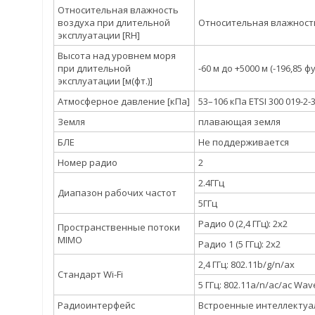
Относительная влажность
воздуха при длительной
Относительная влажность
эксплуатации [RH]
Высота над уровнем моря
при длительной
-60 м до +5000 м (-196,85 
эксплуатации [м(фт.)]
Атмосферное давление [кПа]
53–106 кПа ETSI 300 019-2-
Земля
плавающая земля
БЛЕ
Не поддерживается
Номер радио
2
2.4ГГц
Диапазон рабочих частот
5ГГц
Радио 0 (2,4 ГГц): 2x2
Пространственные потоки
MIMO
Радио 1 (5 ГГц): 2x2
2,4 ГГц: 802.11b/g/n/ax
Стандарт Wi-Fi
5 ГГц: 802.11a/n/ac/ac Wav
Радиоинтерфейс
Встроенные интеллекту