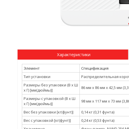
Характеристики
Элемент
Спецификация
Тип установки
Распределительная коро
Размеры без упаковки (В x Ш
86 мм x 86 мм x 42,5 мм (3
x Г) [мм(дюймы)]
Размеры с упаковкой (В x Ш
98 мм x 117 мм x 73 мм (3,
x Г) [мм(дюймы)]
Вес без упаковки [кг(фунт)]
0,14 кг (0,31 фунта)
Вес с упаковкой [кг(фунт)]
0,24 кг (0,53 фунта)
Хранилище
Флэш-память NAND 256 М