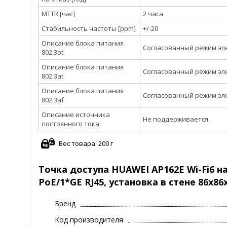
MTTR [час]
2 часа
Стабильность частоты [ppm]
+/-20
Описание блока питания
Согласованный режим эле
802.3bt
Описание блока питания
Согласованный режим эле
802.3at
Описание блока питания
Согласованный режим эле
802.3af
Описание источника
Не поддерживается
постоянного тока
Вес товара: 200 г
Точка доступа HUAWEI AP162E Wi-Fi6 нас
PoE/1*GE RJ45, установка в стене 86x8
Бренд
Код производителя