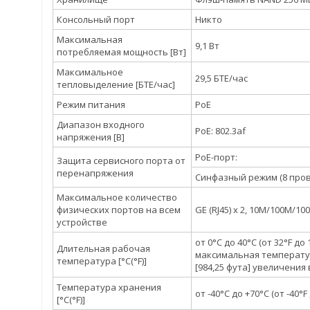
Консольный порт
Никто
Максимальная
9,1 Вт
потребляемая мощность [Вт]
Максимальное
29,5 БТЕ/час
тепловыделение [БТЕ/час]
Режим питания
PoE
Диапазон входного
PoE: 802.3af
напряжения [В]
PoE-порт:
Защита сервисного порта от
перенапряжения
Синфазный режим (8 провод
Максимальное количество
физических портов на всем
GE (RJ45) x 2, 10M/100M/
устройстве
от 0°C до 40°C (от 32°F до 
Длительная рабочая
максимальная температура
температура [°C(°F)]
[984,25 фута] увеличения 
Температура хранения
от -40°C до +70°C (от -40°F
[°C(°F)]