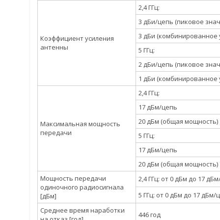
2,4 ГГц:
3 дБи/цепь (пиковое зна
3 дБи (комбинированное 
Коэффициент усиления
антенны
5 ГГц:
2 дБи/цепь (пиковое зна
1 дБи (комбинированное 
2,4 ГГц:
17 дБм/цепь
20 дБм (общая мощность)
Максимальная мощность
передачи
5 ГГц:
17 дБм/цепь
20 дБм (общая мощность)
Мощность передачи
2,4 ГГц: от 0 дБм до 17 дБ
одиночного радиосигнала
5 ГГц: от 0 дБм до 17 дБм/
[дБм]
Среднее время наработки
446 год
на отказ [год]