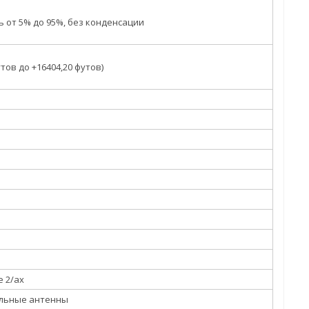
 от 5% до 95%, без конденсации
футов до +16404,20 футов)
3
e 2/ax
альные антенны