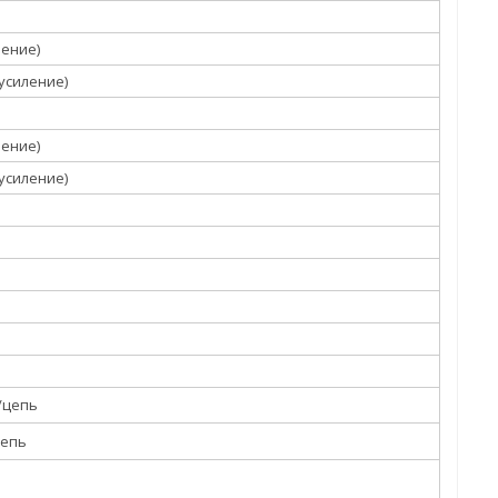
чение)
усиление)
чение)
усиление)
м/цепь
цепь