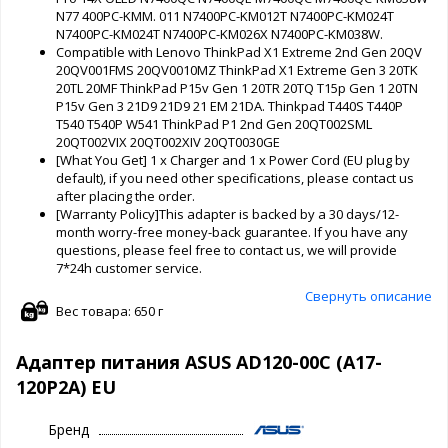
N77 400PC-KMM. 011 N7400PC-KM012T N7400PC-KM024T
N7400PC-KM024T N7400PC-KM026X N7400PC-KM038W.
Compatible with Lenovo ThinkPad X1 Extreme 2nd Gen 20QV
20QV001FMS 20QV0010MZ ThinkPad X1 Extreme Gen 3 20TK
20TL 20MF ThinkPad P15v Gen 1 20TR 20TQ T15p Gen 1 20TN
P15v Gen 3 21D9 21D9 21 EM 21DA. Thinkpad T440S T440P
T540 T540P W541 ThinkPad P1 2nd Gen 20QT002SML
20QT002VIX 20QT002XIV 20QT0030GE
[What You Get] 1 x Charger and 1 x Power Cord (EU plug by
default), if you need other specifications, please contact us
after placing the order.
[Warranty Policy]This adapter is backed by a 30 days/12-
month worry-free money-back guarantee. If you have any
questions, please feel free to contact us, we will provide
7*24h customer service.
Свернуть описание
Вес товара: 650 г
Адаптер питания ASUS AD120-00C (A17-
120P2A) EU
Бренд