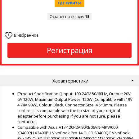
ГДЕ КУПИТЬ?
Остаток на складе:
15
В избранное
0
Регистрация
Характеристики
[Product Specifications] Input: 100-240V 50/60Hz, Output: 20V
6A 120W, Maximum Output Power: 120W (Compatible with 19V
4.74A 90W), Colour: Black, Connector Size: 4.5*3mm. Please
confirm it is compatible with the tip size of your original
adapter before purchasing. If you are not sure, please
contact us!
Compatible with Asus A17-120P2A 90XB06VN-MPW000
X3400PH X3400PH VivoBook Pro 14 OLED S3400QC VivoBook
Pro 14X OLED N7400QC N7400QE M7400QC M7400QC-KM058W