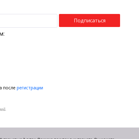
Подписаться
м:
на после
регистрации
той.