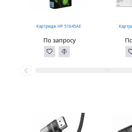
Картридж HP 51645AE
Картр
По запросу
По