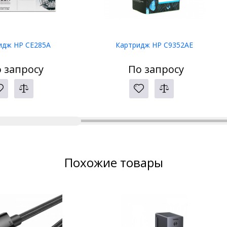
идж HP CE285A
Картридж HP C9352AE
 запросу
По запросу
Похожие товары