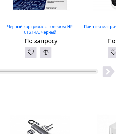
Черный картридж с тонером HP
Принтер матричный Eps
CF214A, черный
LW-400
По запросу
По запро