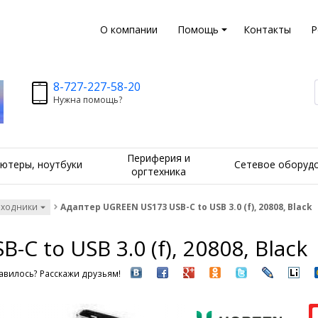
О компании
Помощь
Контакты
Р
8-727-227-58-20
Нужна помощь?
Периферия и
ютеры, ноутбуки
Сетевое оборуд
оргтехника
еходники
Адаптер UGREEN US173 USB-C to USB 3.0 (f), 20808, Black
C to USB 3.0 (f), 20808, Black
вилось? Расскажи друзьям!