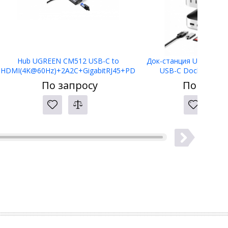
Hub UGREEN CM512 USB-C to
Док-станция UGREEN C
HDMI(4K@60Hz)+2A2C+GigabitRJ45+PD
USB-C Docking Stat
(100W) 45000
По запросу
По запро