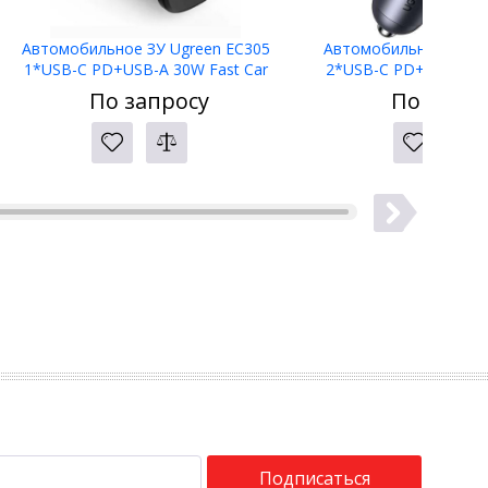
Автомобильное ЗУ Ugreen EC305
Автомобильное ЗУ Ug
1*USB-C PD+USB-A 30W Fast Car
2*USB-C PD+USB-A 75
Charger, 25845
Charger, 350
По запросу
По запро
Подписаться