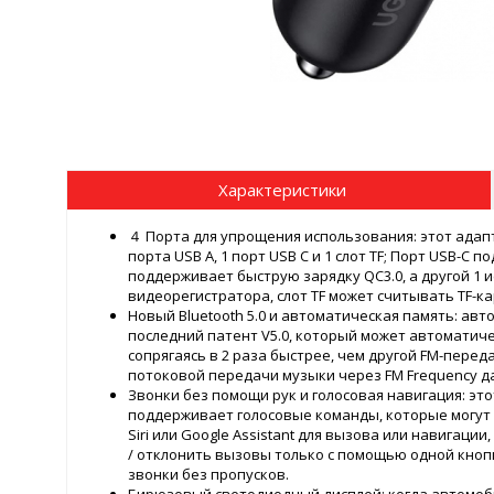
Характеристики
４ Порта для упрощения использования: этот адапт
порта USB A, 1 порт USB C и 1 слот TF; Порт USB-C 
поддерживает быструю зарядку QC3.0, а другой 1 и
видеорегистратора, слот TF может считывать TF-ка
Новый Bluetooth 5.0 и автоматическая память: ав
последний патент V5.0, который может автоматич
сопрягаясь в 2 раза быстрее, чем другой FM-перед
потоковой передачи музыки через FM Frequency да
Звонки без помощи рук и голосовая навигация: эт
поддерживает голосовые команды, которые могут
Siri или Google Assistant для вызова или навигаци
/ отклонить вызовы только с помощью одной кноп
звонки без пропусков.