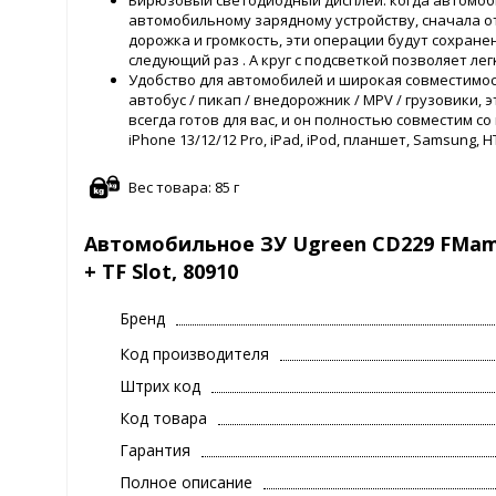
Бирюзовый светодиодный дисплей: когда автомоби
автомобильному зарядному устройству, сначала о
дорожка и громкость, эти операции будут сохранен
следующий раз . А круг с подсветкой позволяет ле
Удобство для автомобилей и широкая совместимость
автобус / пикап / внедорожник / MPV / грузовики,
всегда готов для вас, и он полностью совместим со
iPhone 13/12/12 Pro, iPad, iPod, планшет, Samsung, HTC
Вес товара: 85 г
Автомобильное ЗУ Ugreen CD229 FMamp
+ TF Slot, 80910
Бренд
Код производителя
Штрих код
Код товара
Гарантия
Полное описание