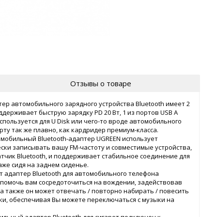
Отзывы о товаре
ер автомобильного зарядного устройства Bluetooth имеет 2
поддерживает быструю зарядку PD 20 Вт, 1 из портов USB A
спользуется для U Disk или чего-то вроде автомобильного
рту так же плавно, как кардридер премиум-класса.
томобильный Bluetooth-адаптер UGREEN использует
ески записывать вашу FM-частоту и совместимые устройства,
атчик Bluetooth, и поддерживает стабильное соединение для
же сидя на заднем сиденье.
от адаптер Bluetooth для автомобильного телефона
 помочь вам сосредоточиться на вождении, задействовав
и, а также он может отвечать / повторно набирать / повесить
ки, обеспечивая Вы можете переключаться с музыки на