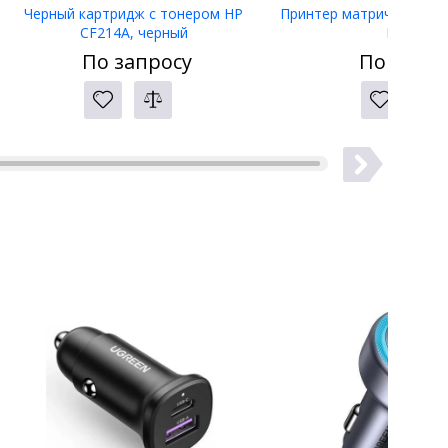
Черный картридж с тонером HP
Принтер матричный Eps
CF214A, черный
LW-400
По запросу
По запро