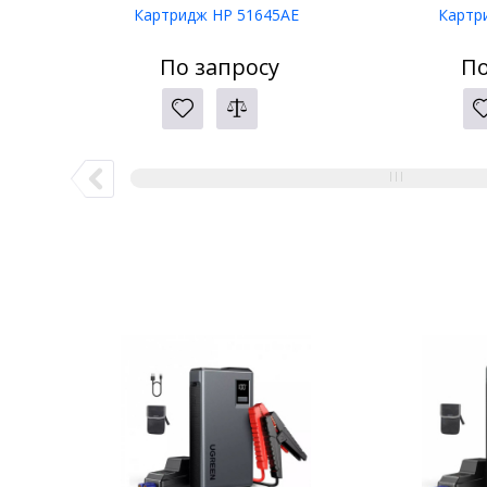
Картридж HP 51645AE
Картр
По запросу
По