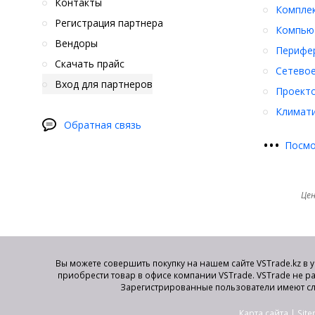
Контакты
Компле
Регистрация партнера
Компьют
Вендоры
Перифер
Скачать прайс
Сетевое
Вход для партнеров
Проект
Климати
Обратная связь
•
•
•
Посмо
Цен
Вы можете совершить покупку на нашем сайте VSTrade.kz в 
приобрести товар в офисе компании VSTrade. VSTrade не р
Зарегистрированные пользователи имеют сл
Карта сайта
|
Sit