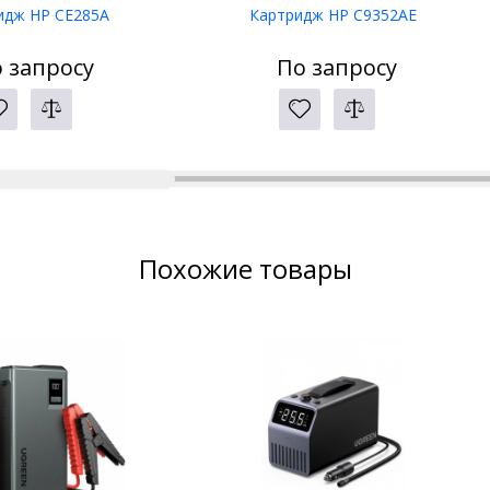
идж HP CE285A
Картридж HP C9352AE
 запросу
По запросу
Похожие товары