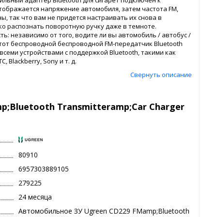
льный адаптер Bluetooth для сигарет подключен к
тображается напряжение автомобиля, затем частота FM,
ы, так что вам не придется настраивать их снова в
гко распознать поворотную ручку даже в темноте.
: независимо от того, водите ли вы автомобиль / автобус /
 этот беспроводной беспроводной FM-передатчик Bluetooth
 всеми устройствами с поддержкой Bluetooth, такими как
, Blackberry, Sony и т. д.
Свернуть описание
;Bluetooth Transmitteramp;Car Charger
80910
6957303889105
279225
24 месяца
Автомобильное ЗУ Ugreen CD229 FMamp;Bluetooth