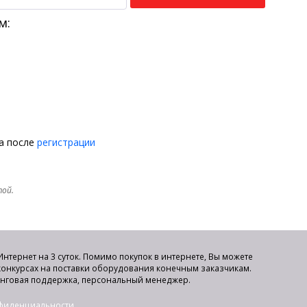
м:
на после
регистрации
той.
нтернет на 3 суток. Помимо покупок в интернете, Вы можете
 конкурсах на поставки оборудования конечным заказчикам.
инговая поддержка, персональный менеджер.
нфиденциальности