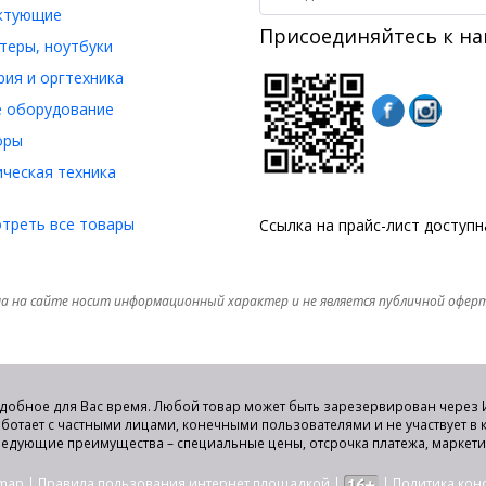
ктующие
Присоединяйтесь к на
еры, ноутбуки
ия и оргтехника
 оборудование
оры
ческая техника
треть все товары
Ссылка на прайс-лист доступ
а на сайте носит информационный характер и не является публичной офер
удобное для Вас время. Любой товар может быть зарезервирован через И
аботает с частными лицами, конечными пользователями и не участвует в
едующие преимущества – специальные цены, отсрочка платежа, маркет
emap
|
Правила пользования интернет площадкой
|
|
Политика ко