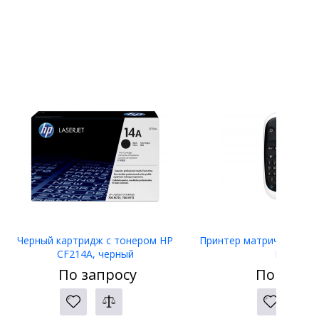
Черный картридж с тонером HP
Принтер матричный Eps
CF214A, черный
LW-400
По запросу
По запро