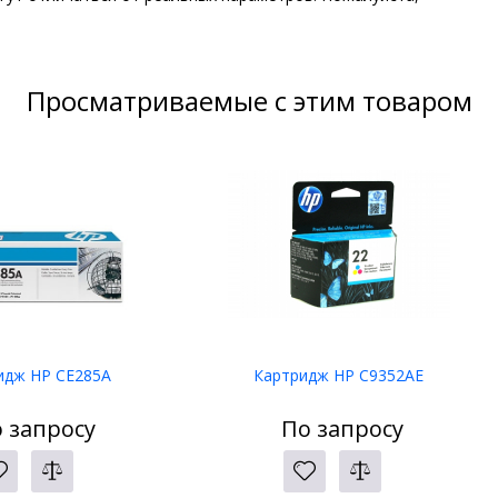
Просматриваемые с этим товаром
идж HP CE285A
Картридж HP C9352AE
 запросу
По запросу