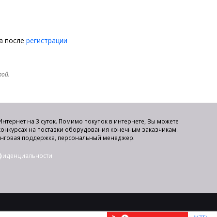
на после
регистрации
той.
нтернет на 3 суток. Помимо покупок в интернете, Вы можете
 конкурсах на поставки оборудования конечным заказчикам.
инговая поддержка, персональный менеджер.
нфиденциальности