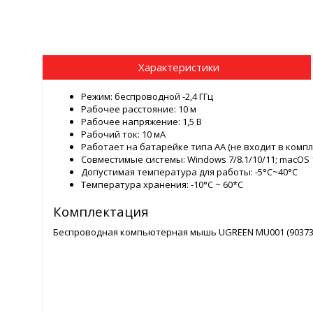
Характеристики
Режим: беспроводной -2,4 ГГц
Рабочее расстояние: 10 м
Рабочее напряжение: 1,5 В
Рабочий ток: 10 мА
Работает на батарейке типа AA (не входит в компл
Совместимые системы: Windows 7/8.1/10/11; macOS 10
Допустимая температура для работы: -5°C~40°C
Температура хранения: -10°C ~ 60*C
Комплектация
Беспроводная компьютерная мышь UGREEN MU001 (90373) P