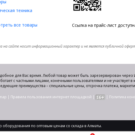
оры
ческая техника
треть все товары
Ссылка на прайс-лист доступ
а на сайте носит информационный характер и не является публичной офер
удобное для Вас время. Любой товар может быть зарезервирован через И
аботает с частными лицами, конечными пользователями и не участвует в
едующие преимущества – специальные цены, отсрочка платежа, маркет
emap
|
Правила пользования интернет площадкой
|
|
Политика ко
 оборудования по оптовым ценам со склада в Алматы.