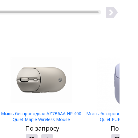
Mышь беспроводная AZ7B6AA HP 400
Mышь беспроводная AZ
Quiet Maple Wireless Mouse
Quiet PUP Wireles
По запросу
По запро