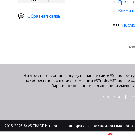
Проект
Климати
Обратная связь
•
•
•
Посмо
Цен
Вы можете совершить покупку на нашем сайте VSTrade.kz в 
приобрести товар в офисе компании VSTrade. VSTrade не р
Зарегистрированные пользователи имеют сл
Карта сайта
|
Sit
2015-2025 © VS TRADE Интернет-площадка для продажи компьютерного