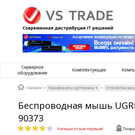
Современная дистрибуция IT решений
Серверное
Комплектующие
Компь
оборудование
Каталог
Периферия и оргтехника
Устройства вво
Беспроводная мышь UGREE
90373
Напиши отзыв первым!
Понра