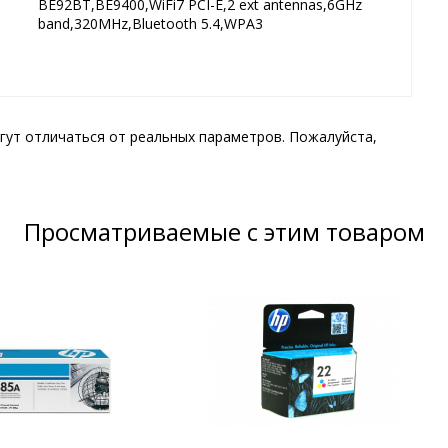
BE92BT,BE9400,WiFi7 PCI-E,2 ext antennas,6GHz
band,320MHz,Bluetooth 5.4,WPA3
гут отличаться от реальных параметров. Пожалуйста,
Просматриваемые с этим товаром