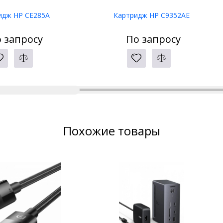
идж HP CE285A
Картридж HP C9352AE
 запросу
По запросу
Похожие товары