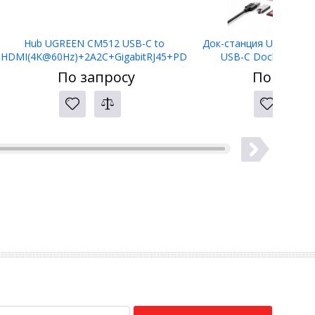
Hub UGREEN CM512 USB-C to
Док-станция UGREEN C
HDMI(4K@60Hz)+2A2C+GigabitRJ45+PD
USB-C Docking Stat
(100W) 45000
По запросу
По запро