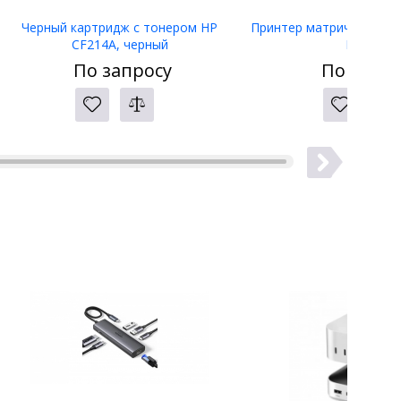
Черный картридж с тонером HP
Принтер матричный Eps
CF214A, черный
LW-400
По запросу
По запро