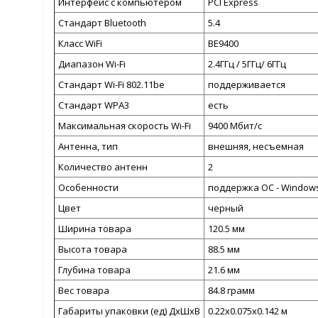
Интерфейс с компьютером
PCI Express
Стандарт Bluetooth
5.4
Класс WiFi
BE9400
Диапазон Wi-Fi
2.4ГГц / 5ГГц/ 6ГГц
Стандарт Wi-Fi 802.11be
поддерживается
Стандарт WPA3
есть
Максимальная скорость Wi-Fi
9400 Мбит/с
Антенна, тип
внешняя, несъемная
Количество антенн
2
Особенности
поддержка ОС - Windows 
Цвет
черный
Ширина товара
120.5 мм
Высота товара
88.5 мм
Глубина товара
21.6 мм
Вес товара
84.8 грамм
Габариты упаковки (ед) ДхШхВ
0.22x0.075x0.142 м