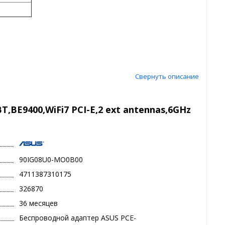
Свернуть описание
BE9400,WiFi7 PCI-E,2 ext antennas,6GHz
90IG08U0-MO0B00
4711387310175
326870
36 месяцев
Беспроводной адаптер ASUS PCE-