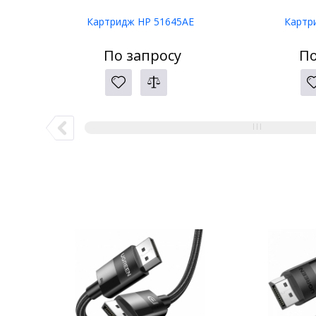
Картридж HP 51645AE
Картр
По запросу
По