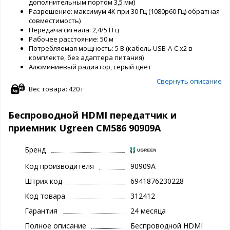
дополнительным портом 3,5 мм)
Разрешение: максимум 4K при 30 Гц (1080p60 Гц) обратная
совместимость)
Передача сигнала: 2,4/5 ГГц
Рабочее расстояние: 50 м
Потребляемая мощность: 5 В (кабель USB-A-C x2 в
комплекте, без адаптера питания)
Алюминиевый радиатор, серый цвет
Свернуть описание
Вес товара: 420 г
Беспроводной HDMI передатчик и
приемник Ugreen CM586 90909A
Бренд
Код производителя
90909A
Штрих код
6941876230228
Код товара
312412
Гарантия
24 месяца
Полное описание
Беспроводной HDMI