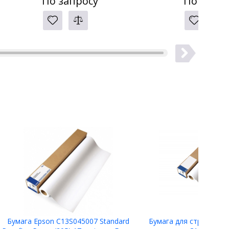
По запросу
По запро
Бумага Epson C13S045007 Standard
Бумага для струйной п