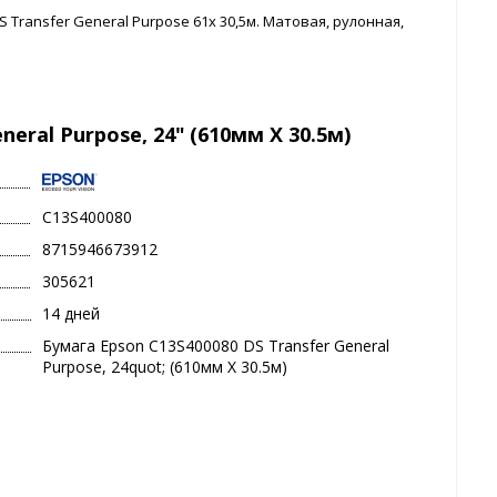
ransfer General Purpose 61x 30,5м. Матовая, рулонная,
neral Purpose, 24" (610мм X 30.5м)
C13S400080
8715946673912
305621
14 дней
Бумага Epson C13S400080 DS Transfer General
Purpose, 24quot; (610мм X 30.5м)