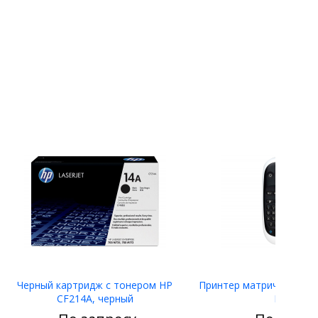
Черный картридж с тонером HP
Принтер матричный Eps
CF214A, черный
LW-400