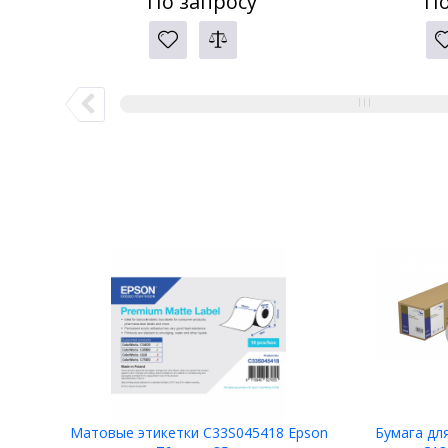
По запросу
По
Матовые этикетки C33S045418 Epson
Бумага дл