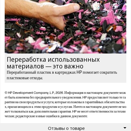
Переработка использованных
материалов — это важно
Переработанный пластик в картриджах HP помогает сократить
пластиковые отходы.
© HP Development Company, L.P., 2026. Информация в настоящем документе мож
ет быть изменена без предварительного уведомления. HP предоставляет только те га
рантии на свои продукты и услуги, которые изложены в гарантийных обязательства
х, прилагающихся к этим продуктам и услугам. Ничто в настоящем документе не мо
жет толковаться как дополнительная гарантия. HP не несет ответственности за техни
ческие, редакторские и иные ошибки в данном документе.
Отзывы о товаре