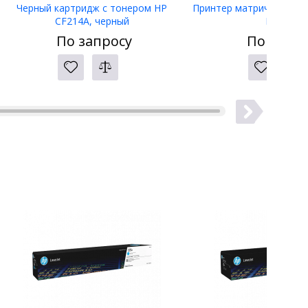
Черный картридж с тонером HP
Принтер матричный Eps
CF214A, черный
LW-400
По запросу
По запро