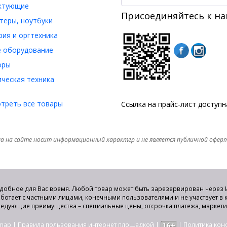
ктующие
Присоединяйтесь к на
еры, ноутбуки
ия и оргтехника
 оборудование
оры
ческая техника
треть все товары
Ссылка на прайс-лист доступ
а на сайте носит информационный характер и не является публичной офер
удобное для Вас время. Любой товар может быть зарезервирован через И
аботает с частными лицами, конечными пользователями и не участвует в
едующие преимущества – специальные цены, отсрочка платежа, маркет
emap
|
Правила пользования интернет площадкой
|
|
Политика ко