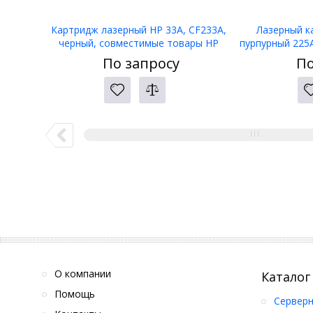
Картридж лазерный HP 33A, CF233A,
Лазерный к
черный, совместимые товары HP
пурпурный 225A
LaserJet M130, 134
По запросу
По
О компании
Каталог
Помощь
Серверн