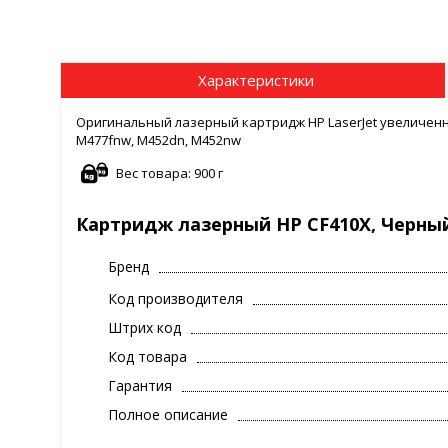
Характеристики
Оригинальный лазерный картридж HP LaserJet увеличенно
M477fnw, M452dn, M452nw
Вес товара: 900 г
Картридж лазерный HP CF410X, Черны
Бренд
Код производителя
Штрих код
Код товара
Гарантия
Полное описание