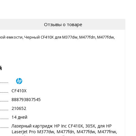
Отзывы о товаре
й емкости, Черный CF410X для M377dw, M477fdn, M477fdw,
й
CF410X
888793807545
210652
14 дней
Лазерный картридж HP Inc CF410X, 305X, для HP
LaserJet Pro M377dw, M477fdn, M477fdw, M477fnw,