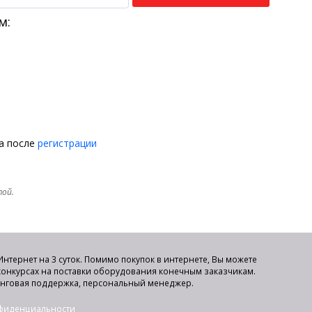
м:
на после
регистрации
той.
нтернет на 3 суток. Помимо покупок в интернете, Вы можете
 конкурсах на поставки оборудования конечным заказчикам.
инговая поддержка, персональный менеджер.
нфиденциальности