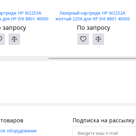
артридж HP W2253A
Лазерный картридж HP W2252A
 для HP Ent 8801 40000
желтый 225A для HP Ent 8801 40000
стр
стр
 запросу
По запросу
 товаров
Подписка на рассылку
ое оборудование