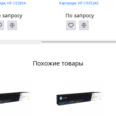
идж HP CE285A
Картридж HP C9352AE
 запросу
По запросу
Похожие товары