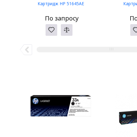
Картридж HP 51645AE
Картр
По запросу
По