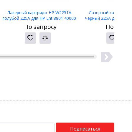
Лазерный картридж HP W2251A
Лазерный картридж 
голубой 225A для HP Ent 8801 40000
черный 225A для HP En
стр
стр
По запросу
По запро
Подписаться