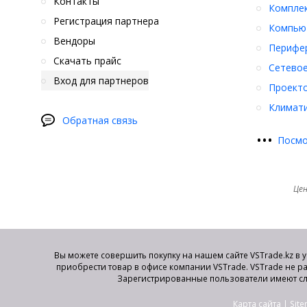
Контакты
Компле
Регистрация партнера
Компьют
Вендоры
Перифер
Скачать прайс
Сетевое
Вход для партнеров
Проект
Климати
Обратная связь
•
•
•
Посмо
Цен
Вы можете совершить покупку на нашем сайте VSTrade.kz в 
приобрести товар в офисе компании VSTrade. VSTrade не р
Зарегистрированные пользователи имеют сл
Карта сайта
|
Sit