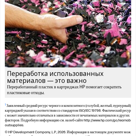
Переработка использованных
материалов — это важно
Переработанный пластик в картриджах HP помогает сократить
пластиковые отходы.
1
Заявленный средний ресурс черного и композитного (голубой, желтый, пурпурный)
картриджей указан в соответствии со стандартом ISO/IEC 19798. Фактический ресур
с может значительно отличаться в зависимости от печатаемых материалов и других
факторов. Подробную информацию см. на веб-сайте http://www.hp.com/go/learnab
outsupplies.
© HP Development Company, L.P., 2026. Информация в настоящем документе мож