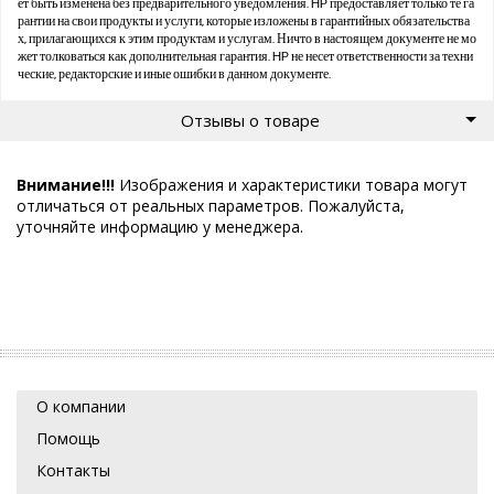
ет быть изменена без предварительного уведомления. HP предоставляет только те га
рантии на свои продукты и услуги, которые изложены в гарантийных обязательства
х, прилагающихся к этим продуктам и услугам. Ничто в настоящем документе не мо
жет толковаться как дополнительная гарантия. HP не несет ответственности за техни
ческие, редакторские и иные ошибки в данном документе.
Отзывы о товаре
Внимание!!!
Изображения и характеристики товара могут
отличаться от реальных параметров. Пожалуйста,
уточняйте информацию у менеджера.
О компании
Помощь
Контакты