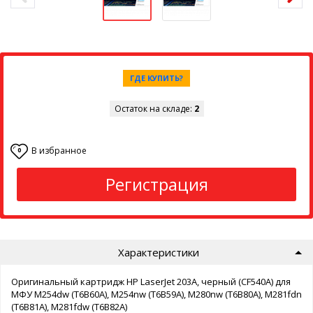
ГДЕ КУПИТЬ?
Остаток на складе:
2
В избранное
0
Регистрация
Характеристики
Оригинальный картридж HP LaserJet 203A, черный (CF540A) для
МФУ M254dw (T6B60A), M254nw (T6B59A), M280nw (T6B80A), M281fdn
(T6B81A), M281fdw (T6B82A)