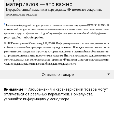
материалов — это важно
Переработанный пластик в картриджах HP помогает сократить
пластиковые отходы.
1
Заявленный средний ресурс указан в соответствии со стандартом ISO/IEC 19798. Ф
актический ресурс может значительно отличаться в зависимости от печатаемых мат
ериалов и других факторов. Подробную информацию см. на веб-сайте http://www.h
p.com/go/learnaboutsupplies.
© HP Development Company, L.P., 2026. Информация в настоящем документе мож
ет быть изменена без предварительного уведомления. HP предоставляет только те га
рантии на свои продукты и услуги, которые изложены в гарантийных обязательства
х, прилагающихся к этим продуктам и услугам. Ничто в настоящем документе не мо
жет толковаться как дополнительная гарантия. HP не несет ответственности за техни
ческие, редакторские и иные ошибки в данном документе.
Отзывы о товаре
Внимание!!!
Изображения и характеристики товара могут
отличаться от реальных параметров. Пожалуйста,
уточняйте информацию у менеджера.