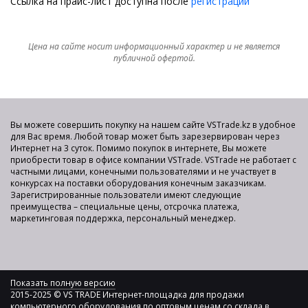
Ссылка на прайс-лист доступна после
регистрации
Цена на сайте носит информационный характер и не является
публичной офертой.
Вы можете совершить покупку на нашем сайте VSTrade.kz в удобное
для Вас время. Любой товар может быть зарезервирован через
Интернет на 3 суток. Помимо покупок в интернете, Вы можете
приобрести товар в офисе компании VSTrade. VSTrade не работает с
частными лицами, конечными пользователями и не участвует в
конкурсах на поставки оборудования конечным заказчикам.
Зарегистрированные пользователи имеют следующие
преимущества – специальные цены, отсрочка платежа,
маркетинговая поддержка, персональный менеджер.
Показать полную версию
2015-2025 © VS TRADE Интернет-площадка для продажи
компьютерного оборудования по оптовым ценам со склада в