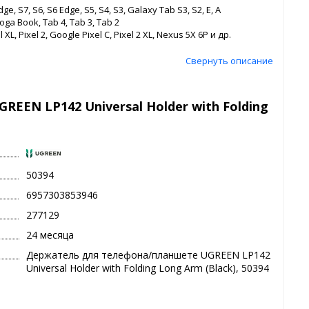
 S7, S6, S6 Edge, S5, S4, S3, Galaxy Tab S3, S2, E, A
oga Book, Tab 4, Tab 3, Tab 2
 XL, Pixel 2, Google Pixel C, Pixel 2 XL, Nexus 5X 6P и др.
Свернуть описание
EN LP142 Universal Holder with Folding
50394
6957303853946
277129
24 месяца
Держатель для телефона/планшете UGREEN LP142
Universal Holder with Folding Long Arm (Black), 50394