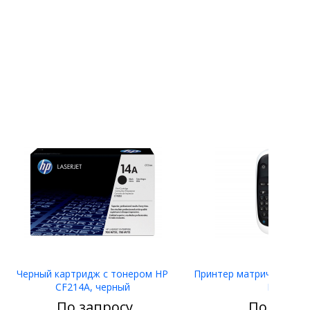
Черный картридж с тонером HP
Принтер матричный Eps
CF214A, черный
LW-400
По запросу
По запро