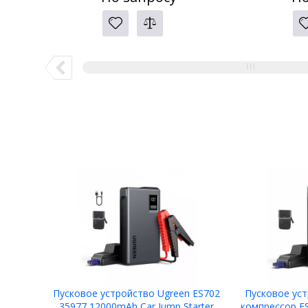
Пусковое устройство Ugreen ES702
Пусковое ус
35977 12000mAh Car Jump Starter
компрессор ES7