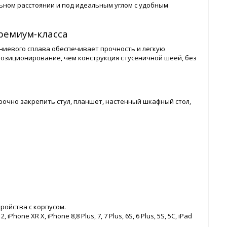
ьном расстоянии и под идеальным углом с удобным
ремиум-класса
ниевого сплава обеспечивает прочность и легкую
позиционирование, чем конструкция с гусеничной шеей, без
прочно закрепить стул, планшет, настенный шкафный стол,
ройства с корпусом.
hone XR X, iPhone 8,8 Plus, 7, 7 Plus, 6S, 6 Plus, 5S, 5C, iPad