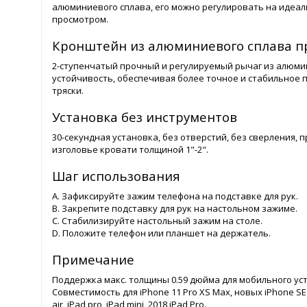
алюминиевого сплава, его можно регулировать на идеал
просмотром.
Кронштейн из алюминиевого сплава п
2-ступенчатый прочный и регулируемый рычаг из алюми
устойчивость, обеспечивая более точное и стабильное 
тряски.
Установка без инструментов
30-секундная установка, без отверстий, без сверления, 
изголовье кровати толщиной 1"-2".
Шаг использования
A. Зафиксируйте зажим телефона на подставке для рук.
B. Закрепите подставку для рук на настольном зажиме.
C. Стабилизируйте настольный зажим на столе.
D. Положите телефон или планшет на держатель.
Примечание
Поддержка макс. толщины 0.59 дюйма для мобильного уст
Совместимость для iPhone 11 Pro XS Max, новых iPhone SE 2, iP
air, iPad pro, iPad mini, 2018 iPad Pro.