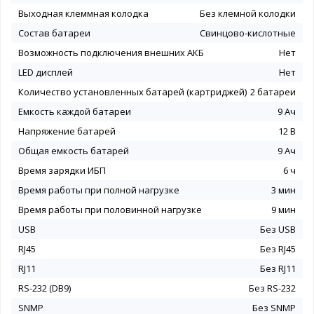
Выходная клеммная колодка
Без клемной колодки
Состав батареи
Свинцово-кислотные
Возможность подключения внешних АКБ
Нет
LED дисплей
Нет
Количество установленных батарей (картриджей)
2 батареи
Емкость каждой батареи
9 Ач
Напряжение батарей
12 В
Общая емкость батарей
9 Ач
Время зарядки ИБП
6 ч
Время работы при полной нагрузке
3 мин
Время работы при половинной нагрузке
9 мин
USB
Без USB
RJ45
Без RJ45
RJ11
Без RJ11
RS-232 (DB9)
Без RS-232
SNMP
Без SNMP