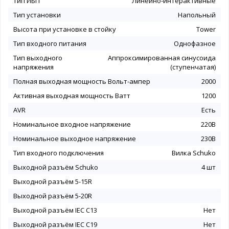
Тип ИБП
Линейно-интерактивные
Тип установки
Напольный
Высота при установке в стойку
Tower
Тип входного питания
Однофазное
Тип выходного
Аппроксимированная синусоида
напряжения
(ступенчатая)
Полная выходная мощность Вольт-ампер
2000
Активная выходная мощность Ватт
1200
AVR
Есть
Номинальное входное напряжение
220В
Номинальное выходное напряжение
230В
Тип входного подключения
Вилка Schuko
Выходной разъём Schuko
4 шт
Выходной разъём 5-15R
Выходной разъём 5-20R
Выходной разъём IEC C13
Нет
Выходной разъём IEC C19
Нет