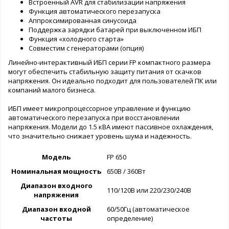
Встроенный AVR для стабилизации напряжения
Функция автоматического перезапуска
Аппроксимированная синусоида
Поддержка зарядки батарей при выключенном ИБП
Функция «холодного старта»
Совместим с генераторами (опция)
Линейно-интерактивный ИБП серии FP компактного размера
могут обеспечить стабильную защиту питания от скачков
напряжения. Он идеально подходит для пользователей ПК или
компаний малого бизнеса.
ИБП имеет микропроцессорное управление и функцию
автоматического перезапуска при восстановлении
напряжения. Модели до 1.5 кВА имеют пассивное охлаждения,
что значительно снижает уровень шума и надежность.
Модель
FP 650
Номинальная мощность
650В / 360Вт
Диапазон входного
110/120В или 220/230/240В
напряжения
Диапазон входной
60/50Гц (автоматическое
частоты
определение)