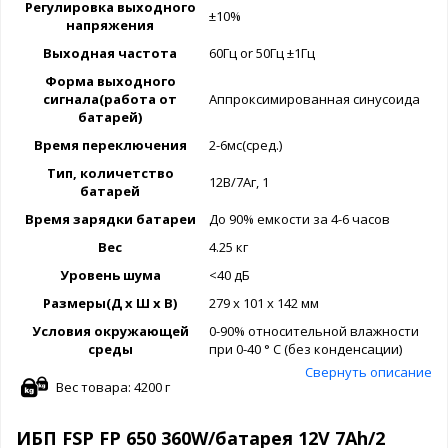
Регулировка выходного
±10%
напряжения
Выходная частота
60Гц or 50Гц ±1Гц
Форма выходного
сигнала(работа от
Аппроксимированная синусоида
батарей)
Время переключения
2-6мс(сред.)
Тип, количетство
12В/7Аг, 1
батарей
Время зарядки батареи
До 90% емкости за 4-6 часов
Вес
4.25 кг
Уровень шума
<40 дБ
Размеры(Д x Ш x В)
279 x 101 x 142 мм
Условия окружающей
0-90% относительной влажности
среды
при 0-40 ° C (без конденсации)
Свернуть описание
Вес товара: 4200 г
ИБП FSP FP 650 360W/батарея 12V 7Ah/2