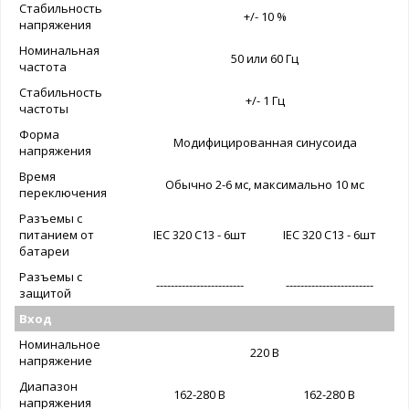
Стабильность
+/- 10 %
напряжения
Номинальная
50 или 60 Гц
частота
Стабильность
+/- 1 Гц
частоты
Форма
Модифицированная синусоида
напряжения
Время
Обычно 2-6 мс, максимально 10 мс
переключения
Разъемы с
питанием от
IEC 320 C13 - 6шт
IEC 320 C13 - 6шт
батареи
Разъемы с
------------------------
------------------------
защитой
Вход
Номинальное
220 В
напряжение
Диапазон
162-280 В
162-280 В
напряжения