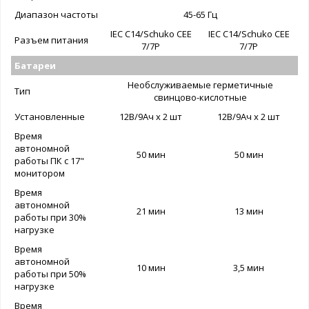
Диапазон частоты
45-65 Гц
IEC C14/Schuko CEE
IEC C14/Schuko CEE
Разъем питания
7/7P
7/7P
Батареи
Необслуживаемые герметичные
Тип
свинцово-кислотные
Установленные
12В/9Ач х 2 шт
12В/9Ач х 2 шт
Время
автономной
50 мин
50 мин
работы ПК с 17"
монитором
Время
автономной
21 мин
13 мин
работы при 30%
нагрузке
Время
автономной
10 мин
3,5 мин
работы при 50%
нагрузке
Время