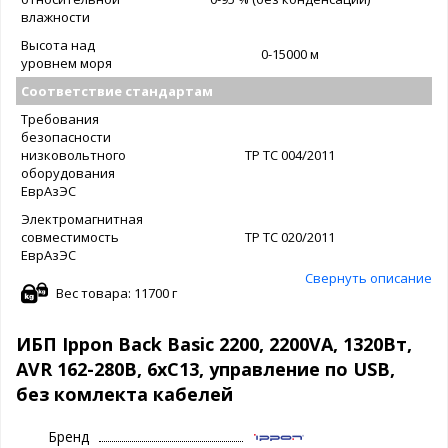
влажности
Высота над
0-15000 м
уровнем моря
Соответствие стандартам
Требования
безопасности
низковольтного
ТР ТС 004/2011
оборудования
ЕврАзЭС
Электромагнитная
совместимость
ТР ТС 020/2011
ЕврАзЭС
Свернуть описание
Вес товара: 11700 г
ИБП Ippon Back Basic 2200, 2200VA, 1320Вт,
AVR 162-280В, 6хС13, управление по USB,
без комлекта кабелей
Бренд