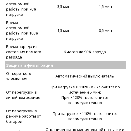
автономной
3,5 мин
1,5 мин
работы при 70%
нагрузке
Время
автономной
1,5 мин
0,5 мин
работы при 100%
нагрузке
Время заряда из
состояния полного
6 часов до 90% заряда
разряда
Защита и фильтрация
От короткого
Автоматический выключатель
замыкания
При нагрузке > 110% - выключится по
От перегрузки в
истечении 5 мин;
линейном режиме
При > 120% - выключится
незамедлительно
От перегрузки в
При нагрузке > 110% - выключится
режиме работы от
незамедлительно
батареи
Ограничения по минимальной нагрузке и