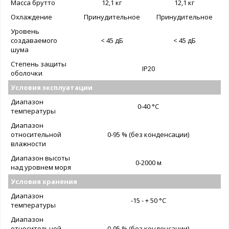
Масса брутто
12,1 кг
12,1 кг
Охлаждение
Принудительное
Принудительное
Уровень
создаваемого
< 45 дБ
< 45 дБ
шума
Степень защиты
IP20
оболочки
Условия эксплуатации
Диапазон
0-40 °C
температуры
Диапазон
относительной
0-95 % (без конденсации)
влажности
Диапазон высоты
0-2000 м
над уровнем моря
Условия хранения
Диапазон
-15 - + 50 °C
температуры
Диапазон
относительной
0-95 % (без конденсации)