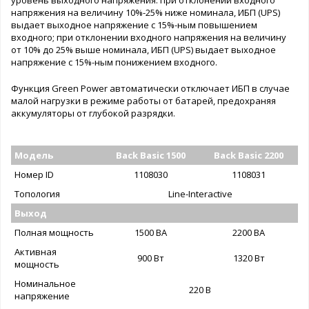
напряжения на величину 10%-25% ниже номинала, ИБП (UPS)
выдает выходное напряжение с 15%-ным повышением
входного; при отклонении входного напряжения на величину
от 10% до 25% выше номинала, ИБП (UPS) выдает выходное
напряжение с 15%-ным понижением входного.
Функция Green Power автоматически отключает ИБП в случае
малой нагрузки в режиме работы от батарей, предохраняя
аккумуляторы от глубокой разрядки.
Модель
Back Basic 1500
Back Basic 2200
Номер ID
1108030
1108031
Топология
Line-Interactive
Выход
Полная мощность
1500 ВА
2200 ВА
Активная
900 Вт
1320 Вт
мощность
Номинальное
220 В
напряжение