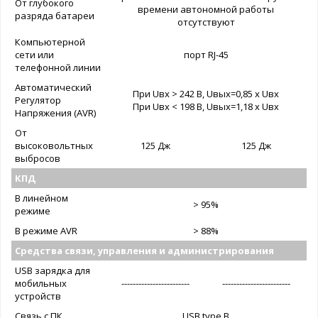
От глубокого
времени автономной работы
разряда батареи
отсутствуют
Компьютерной
сети или
порт RJ-45
телефонной линии
Автоматический
При Uвх > 242 В, Uвых=0,85 x Uвх
Регулятор
При Uвх < 198 В, Uвых=1,18 x Uвх
Напряжения (AVR)
От
высоковольтных
125 Дж
125 Дж
выбросов
КПД
В линейном
> 95%
режиме
В режиме AVR
> 88%
Средства связи, управления и администрирования
USB зарядка для
мобильных
------------------------
------------------------
устройств
Связь с ПК
USB type B