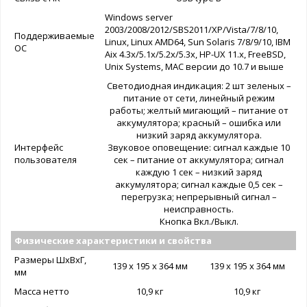
Windows server
2003/2008/2012/SBS2011/XP/Vista/7/8/10,
Поддерживаемые
Linux, Linux AMD64, Sun Solaris 7/8/9/10, IBM
ОС
Aix 4.3x/5.1x/5.2x/5.3x, HP-UX 11.x, FreeBSD,
Unix Systems, MAC версии до 10.7 и выше
Светодиодная индикация: 2 шт зеленых –
питание от сети, линейный режим
работы; желтый мигающий – питание от
аккумулятора; красный – ошибка или
низкий заряд аккумулятора.
Интерфейс
Звуковое оповещение: сигнал каждые 10
пользователя
сек – питание от аккумулятора; сигнал
каждую 1 сек – низкий заряд
аккумулятора; сигнал каждые 0,5 сек –
перегрузка; непрерывный сигнал –
неисправность.
Кнопка Вкл./Выкл.
Физические характеристики и свойства
Размеры ШxВxГ,
139 x 195 х 364 мм
139 x 195 х 364 мм
мм
Масса нетто
10,9 кг
10,9 кг