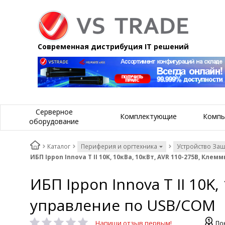
Современная дистрибуция IT решений
Серверное
Комплектующие
Компь
оборудование
Каталог
Периферия и оргтехника
Устройство За
ИБП Ippon Innova T II 10K, 10кВа, 10кВт, AVR 110-275В, Кл
ИБП Ippon Innova T II 10K
управление по USB/COM
Напиши отзыв первым!
По