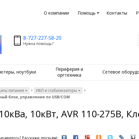
О компании
Помощь
Контакты
Р
8-727-227-58-20
Нужна помощь?
Периферия и
ютеры, ноутбуки
Сетевое оборуд
оргтехника
щиты питания
ИБП и стабилизаторы
еммный блок, управление по USB/COM
, 10кВа, 10кВт, AVR 110-275В, 
нравилось? Расскажи друзьям!