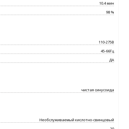
10.4 мин
98 %
110-275В
45-66Гц
ДА
чистая синусоида
Необслуживаемый кислотно-свинцовый
20