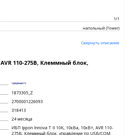
1/1
напольный (Tower)
Свернуть описание
т, AVR 110-275В, Клеммный блок,
1873305_Z
2700001226093
318413
24 месяца
ИБП Ippon Innova T II 10K, 10кВа, 10кВт, AVR 110-
275В, Клеммный блок, управление по USB/COM