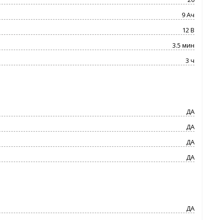
9 Ач
12 В
3.5 мин
3 ч
ДА
ДА
ДА
ДА
ДА