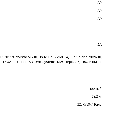
ДА
ДА
ДА
ДА
11/XP/Vista/7/8/10, Linux, Linux AMD64, Sun Solaris 7/8/9/10,
3x, HP-UX 11.x, FreeBSD, Unix Systems, MAC версии до 10.7 и выше
черный
68.2 кг
225x589x416мм