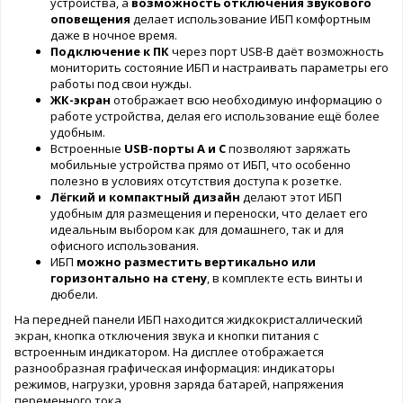
устройства, а
возможность отключения звукового
оповещения
делает использование ИБП комфортным
даже в ночное время.
Подключение к ПК
через порт USB-B даёт возможность
мониторить состояние ИБП и настраивать параметры его
работы под свои нужды.
ЖК-экран
отображает всю необходимую информацию о
работе устройства, делая его использование ещё более
удобным.
Встроенные
USB-порты А и С
позволяют заряжать
мобильные устройства прямо от ИБП, что особенно
полезно в условиях отсутствия доступа к розетке.
Лёгкий и компактный дизайн
делают этот ИБП
удобным для размещения и переноски, что делает его
идеальным выбором как для домашнего, так и для
офисного использования.
ИБП
можно разместить вертикально или
горизонтально на стену
, в комплекте есть винты и
дюбели.
На передней панели ИБП находится жидкокристаллический
экран, кнопка отключения звука и кнопки питания с
встроенным индикатором. На дисплее отображается
разнообразная графическая информация: индикаторы
режимов, нагрузки, уровня заряда батарей, напряжения
переменного тока.