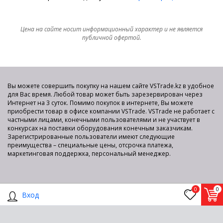
Цена на сайте носит информационный характер и не является
публичной офертой.
Вы можете совершить покупку на нашем сайте VSTrade.kz в удобное
для Вас время. Любой товар может быть зарезервирован через
Интернет на 3 суток. Помимо покупок в интернете, Вы можете
приобрести товар в офисе компании VSTrade. VSTrade не работает с
частными лицами, конечными пользователями и не участвует в
конкурсах на поставки оборудования конечным заказчикам.
Зарегистрированные пользователи имеют следующие
преимущества – специальные цены, отсрочка платежа,
маркетинговая поддержка, персональный менеджер.
0
0
Вход
Показать полную версию
2015-2025 © VS TRADE Интернет-площадка для продажи
компьютерного оборудования по оптовым ценам со склада в