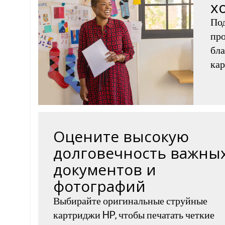
х
По
про
бл
ка
Оцените высокую
долговечность важны
документов и
фотографий
Выбирайте оригинальные струйные
картриджи HP, чтобы печатать четкие