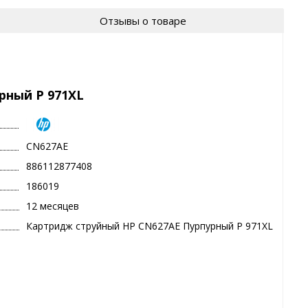
Отзывы о товаре
рный P 971XL
CN627AE
886112877408
186019
12 месяцев
Картридж струйный HP CN627AE Пурпурный P 971XL