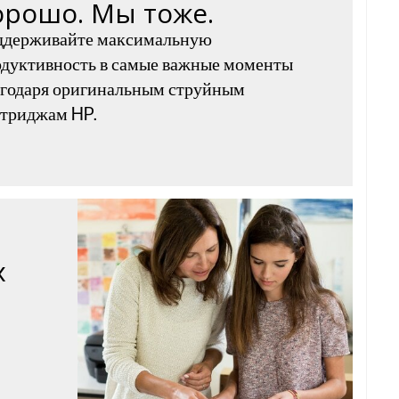
орошо. Мы тоже.
ддерживайте максимальную
дуктивность в самые важные моменты
агодаря оригинальным струйным
ртриджам HP.
х