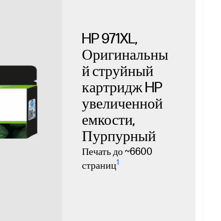
HP 971XL,
Оригинальны
й струйный
картридж HP
увеличенной
емкости,
Пурпурный
Печать до ~6600
1
страниц