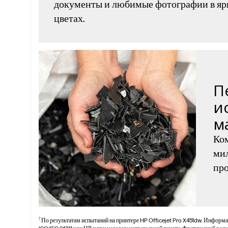
документы и любимые фотографии в яр
цветах.
П
и
м
Ком
мил
про
1
По результатам испытаний на принтере HP Officejet Pro X451dw. Информа