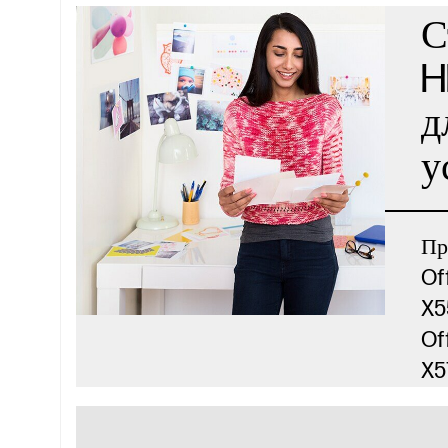
С
H
д
у
Пр
Of
X5
Of
X5