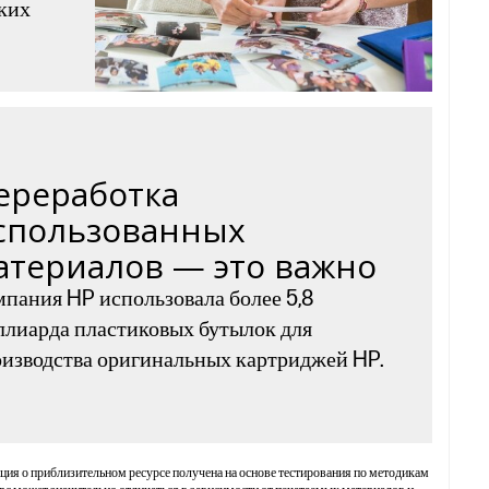
ких
ереработка
спользованных
атериалов — это важно
пания HP использовала более 5,8
лиарда пластиковых бутылок для
изводства оригинальных картриджей HP.
ция о приблизительном ресурсе получена на основе тестирования по методикам