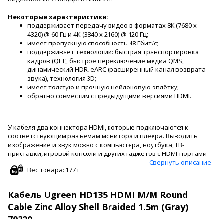
Некоторые характеристики:
поддерживает передачу видео в форматах 8К (7680 х
4320) @ 60 Гц и 4К (3840 x 2160) @ 120 Гц;
имеет пропускную способность 48 Гбит/с;
поддерживает технологии: быстрая транспортировка
кадров (QFT), быстрое переключение медиа QMS,
динамический HDR, eARC (расширенный канал возврата
звука), технология 3D;
имеет толстую и прочную нейлоновую оплётку;
обратно совместим с предыдущими версиями HDMI.
У кабеля два коннектора HDMI, которые подключаются к
соответствующим разъёмам монитора и плеера. Выводить
изображение и звук можно с компьютера, ноутбука, ТВ-
приставки, игровой консоли и других гаджетов с HDMI-портами
Свернуть описание
Вес товара: 177 г
Кабель Ugreen HD135 HDMI M/M Round
Cable Zinc Alloy Shell Braided 1.5m (Gray)
70320