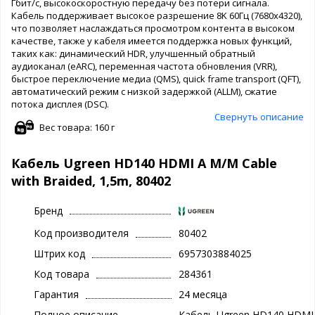
Гбит/с, высокоскоростную передачу без потери сигнала.
Кабель поддерживает высокое разрешение 8K 60Гц (7680x4320),
что позволяет наслаждаться просмотром контента в высоком
качестве, также у кабеля имеется поддержка новых функций,
таких как: динамический HDR, улучшенный обратный
аудиоканал (eARC), переменная частота обновления (VRR),
быстрое переключение медиа (QMS), quick frame transport (QFT),
автоматический режим с низкой задержкой (ALLM), сжатие
потока дисплея (DSC).
Свернуть описание
Вес товара: 160 г
Кабель Ugreen HD140 HDMI A M/M Cable
with Braided, 1,5m, 80402
Бренд
Код производителя
80402
Штрих код
6957303884025
Код товара
284361
Гарантия
24 месяца
Полное описание
Кабель Ugreen HD140 HDMI