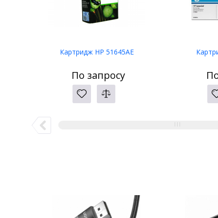
Картридж HP 51645AE
Картр
По запросу
По