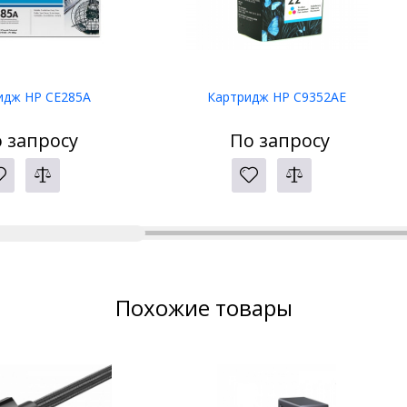
идж HP CE285A
Картридж HP C9352AE
 запросу
По запросу
Похожие товары