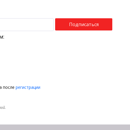
Подписаться
м:
на после
регистрации
той.