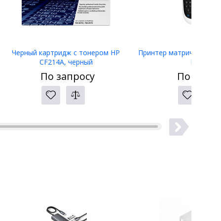
Черный картридж с тонером HP
Принтер матричный Eps
CF214A, черный
LW-400
По запросу
По запро