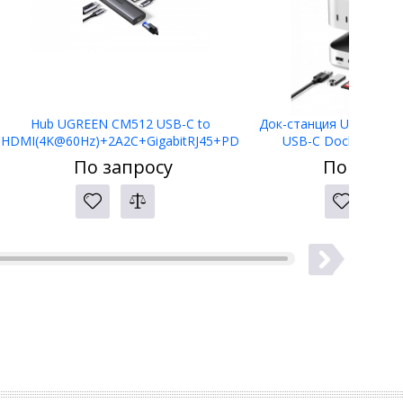
Hub UGREEN CM512 USB-C to
Док-станция UGREEN C
HDMI(4K@60Hz)+2A2C+GigabitRJ45+PD
USB-C Docking Stat
(100W) 45000
По запросу
По запро