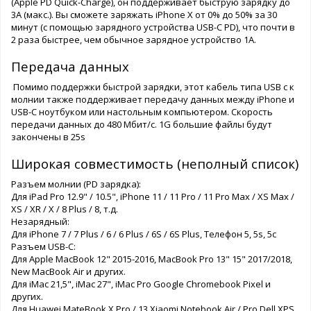
(Apple PD Quick-Charge), он поддерживает быструю зарядку до
3А (макс.). Вы сможете заряжать iPhone X от 0% до 50% за 30
минут (с помощью зарядного устройства USB-C PD), что почти в
2 раза быстрее, чем обычное зарядное устройство 1А.
Передача данных
Помимо поддержки быстрой зарядки, этот кабель типа USB c к
молнии также поддерживает передачу данных между iPhone и
USB-C ноутбуком или настольным компьютером. Скорость
передачи данных до 480 Мбит/с. 1G большие файлы будут
закончены в 25s
Широкая совместимость (неполный список)
Разъем молнии (PD зарядка):
Для iPad Pro 12.9" / 10.5", iPhone 11 / 11 Pro / 11 Pro Max / XS Max /
XS / XR / X / 8 Plus / 8, т.д.
Незарядный:
Для iPhone 7 / 7 Plus / 6 / 6 Plus / 6S / 6S Plus, Телефон 5, 5s, 5c
Разъем USB-C:
Для Apple MacBook 12" 2015-2016, MacBook Pro 13" 15" 2017/2018,
New MacBook Air и других.
Для iMac 21,5", iMac 27", iMac Pro Google Chromebook Pixel и
других.
Для Huawei MateBook X Pro / 13 Xiaomi Notebook Air / Pro Dell XPS