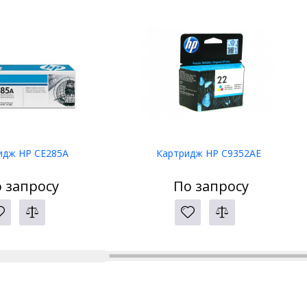
идж HP CE285A
Картридж HP C9352AE
 запросу
По запросу