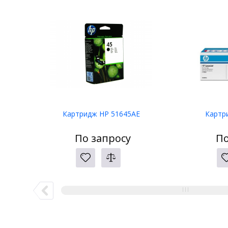
Картридж HP 51645AE
Картр
По запросу
По