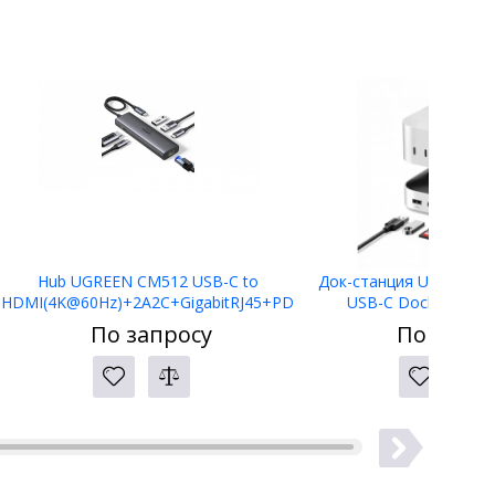
Hub UGREEN CM512 USB-C to
Док-станция UGREEN C
HDMI(4K@60Hz)+2A2C+GigabitRJ45+PD
USB-C Docking Stat
(100W) 45000
По запросу
По запро