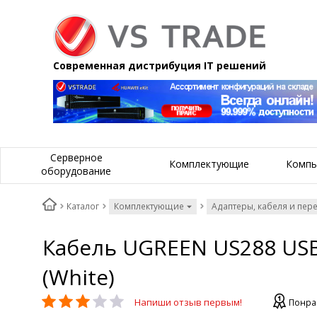
Современная дистрибуция IT решений
Серверное
Комплектующие
Компь
оборудование
Каталог
Комплектующие
Адаптеры, кабеля и пер
Кабель UGREEN US288 USB-A
(White)
Напиши отзыв первым!
Понра