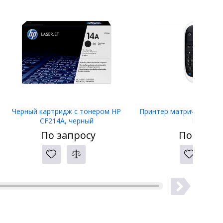
Черный картридж с тонером HP
Принтер матричный Eps
CF214A, черный
LW-400
По запросу
По запро