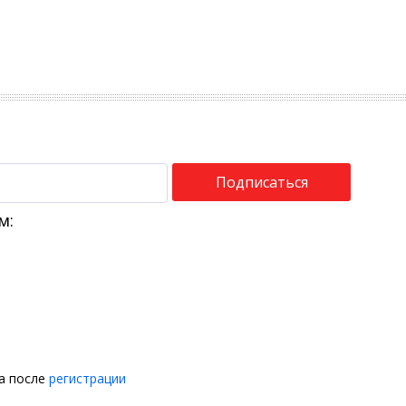
Подписаться
м:
на после
регистрации