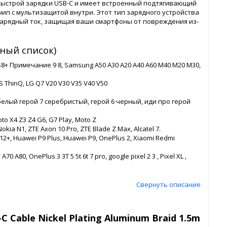
 быстрой зарядки USB-C и имеет встроенный подтягивающий
п с мультизащитой внутри. Этот тип зарядного устройства
арядный ток, защищая ваши смартфоны от повреждения из-
ный список)
S8+ Примечание 9 8, Samsung A50 A30 A20 A40 A60 M40 M20 M30,
 ThinQ, LG Q7 V20 V30 V35 V40 V50
белый герой 7 серебристый, герой 6 черный, иди про герой
o X4 Z3 Z4 G6, G7 Play, Moto Z
a N1, ZTE Axon 10 Pro, ZTE Blade Z Max, Alcatel 7.
12+, Huawei P9 Plus, Huawei P9, OnePlus 2, Xiaomi Redmi
80, OnePlus 3 3T 5 5t 6t 7 pro, google pixel 2 3 , Pixel XL ,
Свернуть описание
 Cable Nickel Plating Aluminum Braid 1.5m