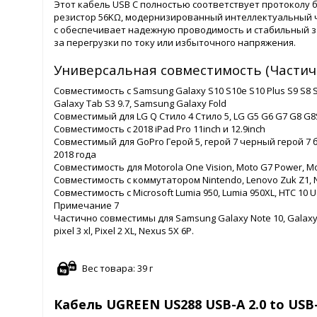
Этот кабель USB C полностью соответствует протоколу
резистор 56KΩ, модернизированный интеллектуальный чи
c обеспечивает надежную проводимость и стабильный з
за перегрузки по току или избыточного напряжения.
Универсальная совместимость (Частич
Совместимость с Samsung Galaxy S10 S10e S10 Plus S9 S8 
Galaxy Tab S3 9.7, Samsung Galaxy Fold
Совместимый для LG Q Стило 4 Стило 5, LG G5 G6 G7 G8 G8S
Совместимость с 2018 iPad Pro 11inch и 12.9inch
Совместимый для GoPro Герой 5, герой 7 черный герой 7 
2018 года
Совместимость для Motorola One Vision, Moto G7 Power, Mot
Совместимость с коммутатором Nintendo, Lenovo Zuk Z1, Noki
Совместимость с Microsoft Lumia 950, Lumia 950XL, HTC 10 U
Примечание 7
Частично совместимы для Samsung Galaxy Note 10, Galaxy A70 A
pixel 3 xl, Pixel 2 XL, Nexus 5X 6P.
Вес товара: 39 г
Кабель UGREEN US288 USB-A 2.0 to USB-C