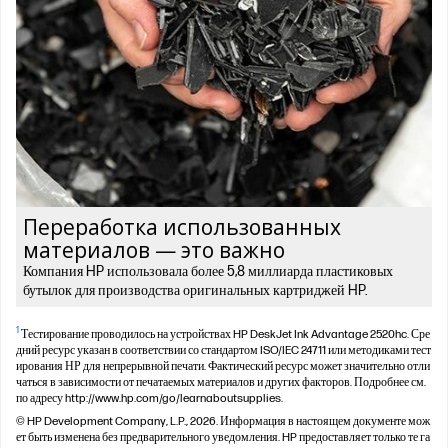
Переработка использованных
материалов — это важно
Компания HP использовала более 5,8 миллиарда пластиковых
бутылок для производства оригинальных картриджей HP.
1
Тестирование проводилось на устройствах HP DeskJet Ink Advantage 2520hc. Сре
дний ресурс указан в соответствии со стандартом ISO/IEC 24711 или методиками тест
ирования НР для непрерывной печати. Фактический ресурс может значительно отли
чаться в зависимости от печатаемых материалов и других факторов. Подробнее см.
по адресу http://www.hp.com/go/learnaboutsupplies.
© HP Development Company, L.P., 2026. Информация в настоящем документе мож
ет быть изменена без предварительного уведомления. HP предоставляет только те га