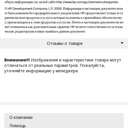
обную информацию см. на веб-сайте http://www.hp.com/go/learnaboutsupplies.
© HP Development Company, L.P., 2026. Информация в настоящем документе мож
ет быть изменена без предварительного уведомления. HP предоставляет только те га
рантии на свои продукты и услуги, которые изложены в гарантийных обязательства
х, прилагающихся к этим продуктам и услугам. Ничто в настоящем документе не мо
жет толковаться как дополнительная гарантия. HP не несет ответственности за техни
ческие, редакторские и иные ошибки в данном документе.
Отзывы о товаре
Внимание!!!
Изображения и характеристики товара могут
отличаться от реальных параметров. Пожалуйста,
уточняйте информацию у менеджера.
О компании
Помощь