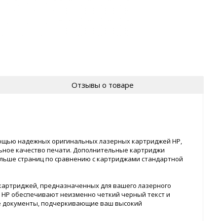
Отзывы о товаре
ощью надежных оригинальных лазерных картриджей HP,
ьное качество печати. Дополнительные картриджи
ольше страниц по сравнению с картриджами стандартной
артриджей, предназначенных для вашего лазерного
 HP обеспечивают неизменно четкий черный текст и
е документы, подчеркивающие ваш высокий