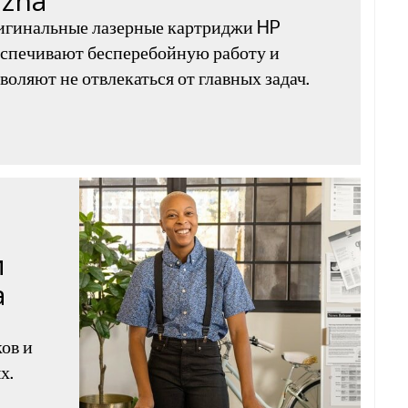
ažna
игинальные лазерные картриджи HP
спечивают бесперебойную работу и
воляют не отвлекаться от главных задач.
и
а
ов и
х.