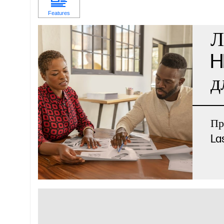
Л
H
д
Пр
La