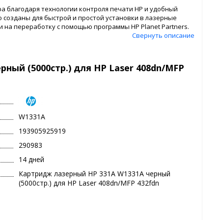
 благодаря технологии контроля печати HP и удобный
 созданы для быстрой и простой установки в лазерные
 на переработку с помощью программы HP Planet Partners.
Свернуть описание
ный (5000стр.) для HP Laser 408dn/MFP
W1331A
193905925919
290983
14 дней
Картридж лазерный HP 331A W1331A черный
(5000стр.) для HP Laser 408dn/MFP 432fdn