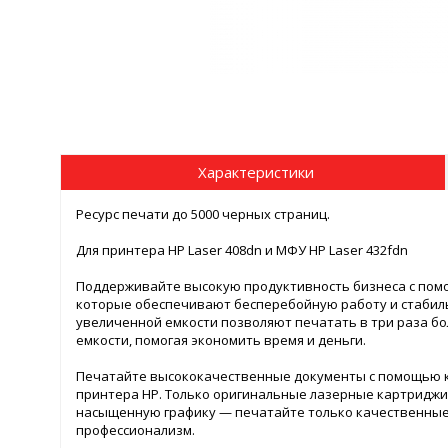
Характеристики
Ресурс печати до 5000 черных страниц.
Для принтера HP Laser 408dn и МФУ HP Laser 432fdn
Поддерживайте высокую продуктивность бизнеса с пом
которые обеспечивают бесперебойную работу и стабил
увеличенной емкости позволяют печатать в три раза б
емкости, помогая экономить время и деньги.
Печатайте высококачественные документы с помощью к
принтера HP. Только оригинальные лазерные картриджи
насыщенную графику — печатайте только качественны
профессионализм.